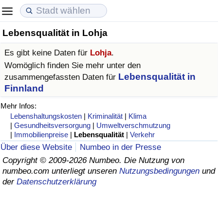
Lebensqualität in Lohja
Lebenshaltungskosten
Immobilienpreise
Lebensqualität
Es gibt keine Daten für
Lohja
.
Lebenshaltungskosten-Index (aktuell)
Immobilienpreis-Index (aktuell)
Lebensqualität-Index
Womöglich finden Sie mehr unter den
Lebensqualität in
zusammengefassten Daten für
Lebenshaltungskosten-Index
Immobilienpreis-Index
Lebensqualität-Index (aktuell)
Finnland
Mehr Infos:
Lebenshaltungskosten-Index nach Land
Immobilienpreis-Index nach Land
Lebensqualitätsindex nach Land
Lebenshaltungskosten
|
Kriminalität
|
Klima
|
Gesundheitsversorgung
|
Umweltverschmutzung
|
Immobilienpreise
|
Lebensqualität
|
Verkehr
in Akaba
Kriminalität
Über diese Website
Numbeo in der Presse
Copyright © 2009-2026 Numbeo. Die Nutzung von
Kriminalitäts-Index (aktuell)
numbeo.com unterliegt unseren
Nutzungsbedingungen
und
der
Datenschutzerklärung
Kriminalitäts-Index
Kriminalitätsindex nach Land