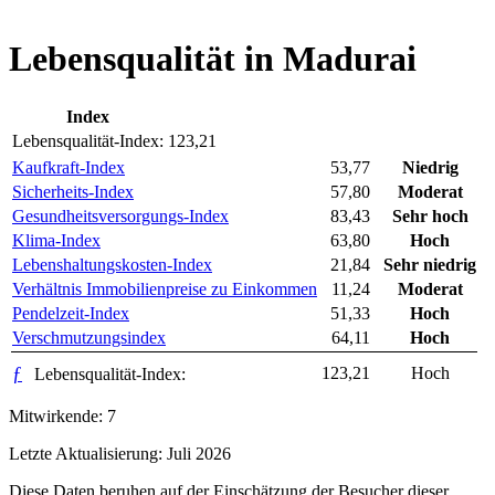
Lebensqualität in Madurai
Index
Lebensqualität-Index:
123,21
Kaufkraft-Index
53,77
Niedrig
Sicherheits-Index
57,80
Moderat
Gesundheitsversorgungs-Index
83,43
Sehr hoch
Klima-Index
63,80
Hoch
Lebenshaltungskosten-Index
21,84
Sehr niedrig
Verhältnis Immobilienpreise zu Einkommen
11,24
Moderat
Pendelzeit-Index
51,33
Hoch
Verschmutzungsindex
64,11
Hoch
ƒ
123,21
Hoch
Lebensqualität-Index:
Mitwirkende: 7
Letzte Aktualisierung: Juli 2026
Diese Daten beruhen auf der Einschätzung der Besucher dieser