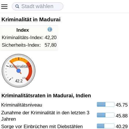
Kriminalität in Madurai
Lebenshaltungskosten
Immobilienpreise
Lebensqualität
Index
Lebenshaltungskosten-Index (aktuell)
Immobilienpreis-Index (aktuell)
Lebensqualität-Index
Kriminalitäts-Index:
42,20
Sicherheits-Index:
57,80
Lebenshaltungskosten-Index
Immobilienpreis-Index
Lebensqualität-Index (aktuell)
Lebenshaltungskosten-Index nach Land
Immobilienpreis-Index nach Land
Lebensqualitätsindex nach Land
Kriminalität
0
120
in Akaba
Kriminalität
42.2
Kriminalitätsraten in Madurai, Indien
Kriminalitäts-Index (aktuell)
Kriminalitätsniveau
45.75
Kriminalitäts-Index
Zunahme der Kriminalität in den letzten 3
45.88
Jahren
Kriminalitätsindex nach Land
Sorge vor Einbrüchen mit Diebstählen
40.29