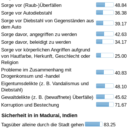
Sorge vor (Raub-)Überfällen
48.84
Gesundheitsversorgung
Sorge vor Autodiebstahl
36.38
Sorge vor Diebstahl von Gegenständen aus
39.17
Gesundheitsversorgungs-Index (aktuell)
dem Auto
Sorge davor, angegriffen zu werden
42.63
Gesundheitsversorgungs-Index
Sorge davor, beleidigt zu werden
34.17
Sorge vor körperlichen Angriffen aufgrund
Gesundheitsversorgungs-Index nach Land
von Hautfarbe, Herkunft, Geschlecht oder
25.00
Religion
Umweltverschmutzung
Probleme im Zusammenhang mit
40.83
Drogenkonsum und -handel
Umweltverschmutzungs-Index (aktuell)
Eigentumsdelikte (z. B. Vandalismus und
48.10
Diebstahl)
Gewaltdelikte (z. B. (bewaffnete) Überfälle)
45.62
Verschmutzungsindex
Korruption und Bestechung
71.67
Umweltverschmutzungs-Index nach Land
Sicherheit in in Madurai, Indien
Tagsüber alleine durch die Stadt gehen
83.25
Verkehr