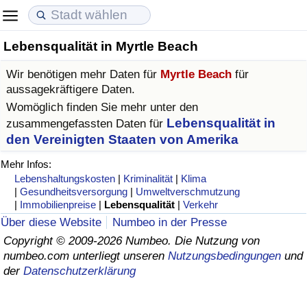
Lebensqualität in Myrtle Beach
Lebenshaltungskosten
Immobilienpreise
Lebensqualität
Wir benötigen mehr Daten für
Myrtle Beach
für
Lebenshaltungskosten-Index (aktuell)
Immobilienpreis-Index (aktuell)
Lebensqualität-Index
aussagekräftigere Daten.
Womöglich finden Sie mehr unter den
Lebenshaltungskosten-Index
Immobilienpreis-Index
Lebensqualität-Index (aktuell)
Lebensqualität in
zusammengefassten Daten für
den Vereinigten Staaten von Amerika
Lebenshaltungskosten-Index nach Land
Immobilienpreis-Index nach Land
Lebensqualitätsindex nach Land
Mehr Infos:
Lebenshaltungskosten
|
Kriminalität
|
Klima
in Akaba
Kriminalität
|
Gesundheitsversorgung
|
Umweltverschmutzung
|
Immobilienpreise
|
Lebensqualität
|
Verkehr
Über diese Website
Numbeo in der Presse
Kriminalitäts-Index (aktuell)
Copyright © 2009-2026 Numbeo. Die Nutzung von
numbeo.com unterliegt unseren
Nutzungsbedingungen
und
Kriminalitäts-Index
der
Datenschutzerklärung
Kriminalitätsindex nach Land