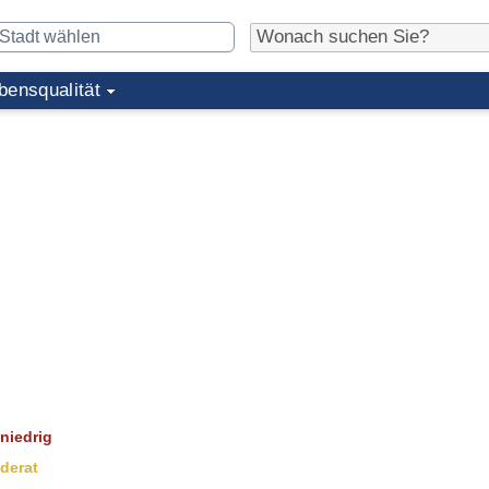
bensqualität
niedrig
derat