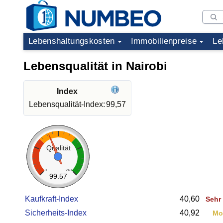
Lebenshaltungskosten
Immobilienpreise
Le
Lebensqualität in Nairobi
Index
Lebensqualität-Index:
99,57
Qualität
0
240
99.57
Kaufkraft-Index
40,60
Sehr 
Sicherheits-Index
40,92
Mo