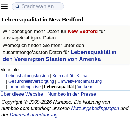
Lebensqualität in New Bedford
Lebenshaltungskosten
Immobilienpreise
Lebensqualität
Wir benötigen mehr Daten für
New Bedford
für
Lebenshaltungskosten-Index (aktuell)
Immobilienpreis-Index (aktuell)
Lebensqualität-Index
aussagekräftigere Daten.
Womöglich finden Sie mehr unter den
Lebenshaltungskosten-Index
Immobilienpreis-Index
Lebensqualität-Index (aktuell)
Lebensqualität in
zusammengefassten Daten für
den Vereinigten Staaten von Amerika
Lebenshaltungskosten-Index nach Land
Immobilienpreis-Index nach Land
Lebensqualitätsindex nach Land
Mehr Infos:
Lebenshaltungskosten
|
Kriminalität
|
Klima
in Akaba
Kriminalität
|
Gesundheitsversorgung
|
Umweltverschmutzung
|
Immobilienpreise
|
Lebensqualität
|
Verkehr
Über diese Website
Numbeo in der Presse
Kriminalitäts-Index (aktuell)
Copyright © 2009-2026 Numbeo. Die Nutzung von
numbeo.com unterliegt unseren
Nutzungsbedingungen
und
Kriminalitäts-Index
der
Datenschutzerklärung
Kriminalitätsindex nach Land