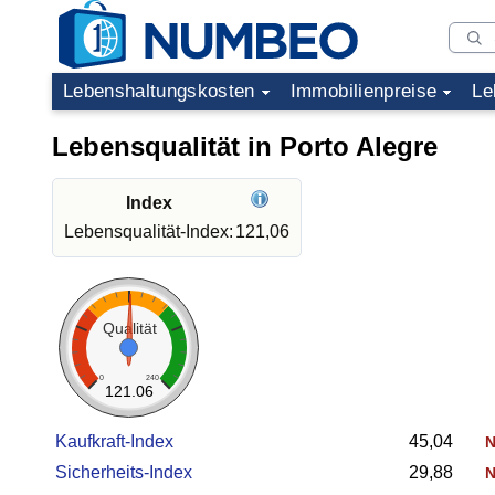
Lebenshaltungskosten
Immobilienpreise
Le
Lebensqualität in Porto Alegre
Index
Lebensqualität-Index:
121,06
Qualität
0
240
121.06
Kaufkraft-Index
45,04
N
Sicherheits-Index
29,88
N