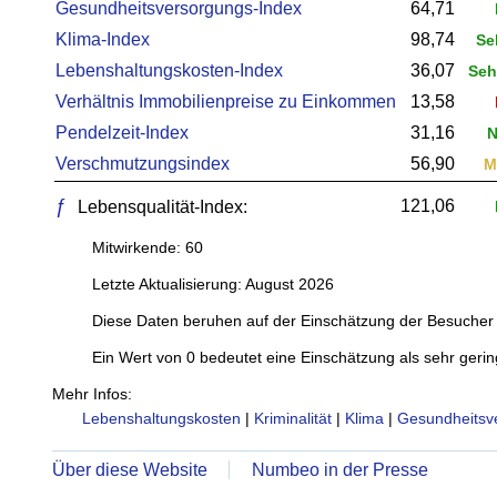
Gesundheitsversorgungs-Index
64,71
Klima-Index
98,74
Se
Lebenshaltungskosten-Index
36,07
Sehr
Verhältnis Immobilienpreise zu Einkommen
13,58
Pendelzeit-Index
31,16
N
Verschmutzungsindex
56,90
M
ƒ
121,06
Lebensqualität-Index:
Mitwirkende: 60
Letzte Aktualisierung: August 2026
Diese Daten beruhen auf der Einschätzung der Besucher 
Ein Wert von 0 bedeutet eine Einschätzung als sehr gerin
Mehr Infos:
Lebenshaltungskosten
|
Kriminalität
|
Klima
|
Gesundheitsv
Über diese Website
Numbeo in der Presse