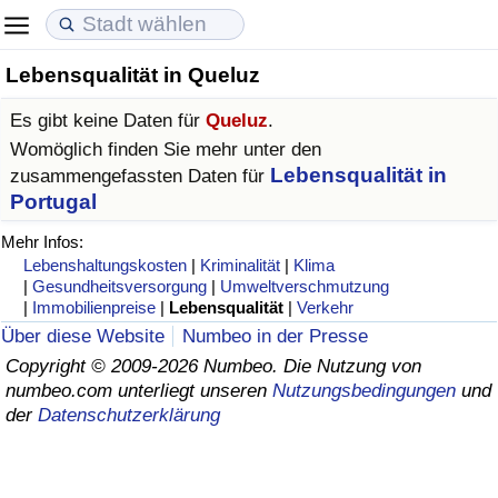
Lebensqualität in Queluz
Lebenshaltungskosten
Immobilienpreise
Lebensqualität
Es gibt keine Daten für
Queluz
.
Lebenshaltungskosten-Index (aktuell)
Immobilienpreis-Index (aktuell)
Lebensqualität-Index
Womöglich finden Sie mehr unter den
Lebensqualität in
zusammengefassten Daten für
Lebenshaltungskosten-Index
Immobilienpreis-Index
Lebensqualität-Index (aktuell)
Portugal
Mehr Infos:
Lebenshaltungskosten-Index nach Land
Immobilienpreis-Index nach Land
Lebensqualitätsindex nach Land
Lebenshaltungskosten
|
Kriminalität
|
Klima
|
Gesundheitsversorgung
|
Umweltverschmutzung
|
Immobilienpreise
|
Lebensqualität
|
Verkehr
in Akaba
Kriminalität
Über diese Website
Numbeo in der Presse
Copyright © 2009-2026 Numbeo. Die Nutzung von
Kriminalitäts-Index (aktuell)
numbeo.com unterliegt unseren
Nutzungsbedingungen
und
der
Datenschutzerklärung
Kriminalitäts-Index
Kriminalitätsindex nach Land