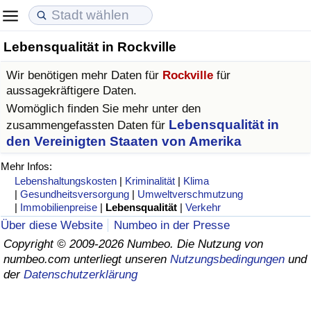
Lebensqualität in Rockville
Lebenshaltungskosten
Immobilienpreise
Lebensqualität
Wir benötigen mehr Daten für
Rockville
für
Lebenshaltungskosten-Index (aktuell)
Immobilienpreis-Index (aktuell)
Lebensqualität-Index
aussagekräftigere Daten.
Womöglich finden Sie mehr unter den
Lebenshaltungskosten-Index
Immobilienpreis-Index
Lebensqualität-Index (aktuell)
Lebensqualität in
zusammengefassten Daten für
den Vereinigten Staaten von Amerika
Lebenshaltungskosten-Index nach Land
Immobilienpreis-Index nach Land
Lebensqualitätsindex nach Land
Mehr Infos:
Lebenshaltungskosten
|
Kriminalität
|
Klima
in Akaba
Kriminalität
|
Gesundheitsversorgung
|
Umweltverschmutzung
|
Immobilienpreise
|
Lebensqualität
|
Verkehr
Über diese Website
Numbeo in der Presse
Kriminalitäts-Index (aktuell)
Copyright © 2009-2026 Numbeo. Die Nutzung von
numbeo.com unterliegt unseren
Nutzungsbedingungen
und
Kriminalitäts-Index
der
Datenschutzerklärung
Kriminalitätsindex nach Land