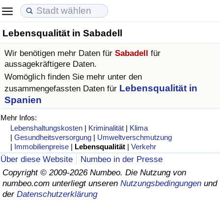
Lebensqualität in Sabadell
Lebenshaltungskosten
Immobilienpreise
Lebensqualität
Wir benötigen mehr Daten für
Sabadell
für
Lebenshaltungskosten-Index (aktuell)
Immobilienpreis-Index (aktuell)
Lebensqualität-Index
aussagekräftigere Daten.
Womöglich finden Sie mehr unter den
Lebenshaltungskosten-Index
Immobilienpreis-Index
Lebensqualität-Index (aktuell)
Lebensqualität in
zusammengefassten Daten für
Spanien
Lebenshaltungskosten-Index nach Land
Immobilienpreis-Index nach Land
Lebensqualitätsindex nach Land
Mehr Infos:
Lebenshaltungskosten
|
Kriminalität
|
Klima
in Akaba
Kriminalität
|
Gesundheitsversorgung
|
Umweltverschmutzung
|
Immobilienpreise
|
Lebensqualität
|
Verkehr
Über diese Website
Numbeo in der Presse
Kriminalitäts-Index (aktuell)
Copyright © 2009-2026 Numbeo. Die Nutzung von
numbeo.com unterliegt unseren
Nutzungsbedingungen
und
Kriminalitäts-Index
der
Datenschutzerklärung
Kriminalitätsindex nach Land