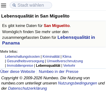
Lebensqualität in San Miguelito
Lebenshaltungskosten
Immobilienpreise
Lebensqualität
Es gibt keine Daten für
San Miguelito
.
Lebenshaltungskosten-Index (aktuell)
Immobilienpreis-Index (aktuell)
Lebensqualität-Index
Womöglich finden Sie mehr unter den
Lebensqualität in
zusammengefassten Daten für
Lebenshaltungskosten-Index
Immobilienpreis-Index
Lebensqualität-Index (aktuell)
Panama
Mehr Infos:
Lebenshaltungskosten-Index nach Land
Immobilienpreis-Index nach Land
Lebensqualitätsindex nach Land
Lebenshaltungskosten
|
Kriminalität
|
Klima
|
Gesundheitsversorgung
|
Umweltverschmutzung
|
Immobilienpreise
|
Lebensqualität
|
Verkehr
in Akaba
Kriminalität
Über diese Website
Numbeo in der Presse
Copyright © 2009-2026 Numbeo. Die Nutzung von
Kriminalitäts-Index (aktuell)
numbeo.com unterliegt unseren
Nutzungsbedingungen
und
der
Datenschutzerklärung
Kriminalitäts-Index
Kriminalitätsindex nach Land