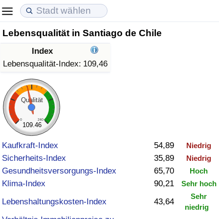
Lebensqualität in Santiago de Chile
Lebenshaltungskosten
Immobilienpreise
Lebensqualität
Index
Lebenshaltungskosten-Index (aktuell)
Immobilienpreis-Index (aktuell)
Lebensqualität-Index
Lebensqualität-Index:
109,46
Lebenshaltungskosten-Index
Immobilienpreis-Index
Lebensqualität-Index (aktuell)
Qualität
Lebenshaltungskosten-Index nach Land
Immobilienpreis-Index nach Land
Lebensqualitätsindex nach Land
0
240
109.46
in Akaba
Kriminalität
Kaufkraft-Index
54,89
Niedrig
Sicherheits-Index
35,89
Niedrig
Kriminalitäts-Index (aktuell)
Gesundheitsversorgungs-Index
65,70
Hoch
Klima-Index
90,21
Sehr hoch
Kriminalitäts-Index
Sehr
Lebenshaltungskosten-Index
43,64
niedrig
Kriminalitätsindex nach Land