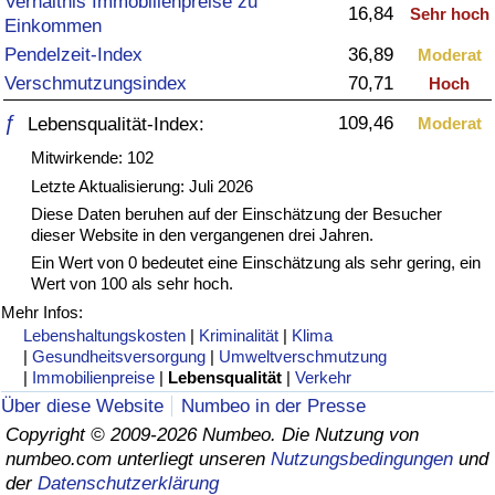
Verhältnis Immobilienpreise zu
16,84
Sehr hoch
Einkommen
Gesundheitsversorgung
Pendelzeit-Index
36,89
Moderat
Verschmutzungsindex
70,71
Hoch
Gesundheitsversorgungs-Index (aktuell)
ƒ
109,46
Lebensqualität-Index:
Moderat
Gesundheitsversorgungs-Index
Mitwirkende: 102
Letzte Aktualisierung: Juli 2026
Gesundheitsversorgungs-Index nach Land
Diese Daten beruhen auf der Einschätzung der Besucher
dieser Website in den vergangenen drei Jahren.
Ein Wert von 0 bedeutet eine Einschätzung als sehr gering, ein
Umweltverschmutzung
Wert von 100 als sehr hoch.
Mehr Infos:
Umweltverschmutzungs-Index (aktuell)
Lebenshaltungskosten
|
Kriminalität
|
Klima
|
Gesundheitsversorgung
|
Umweltverschmutzung
Verschmutzungsindex
|
Immobilienpreise
|
Lebensqualität
|
Verkehr
Über diese Website
Numbeo in der Presse
Umweltverschmutzungs-Index nach Land
Copyright © 2009-2026 Numbeo. Die Nutzung von
numbeo.com unterliegt unseren
Nutzungsbedingungen
und
der
Datenschutzerklärung
Verkehr