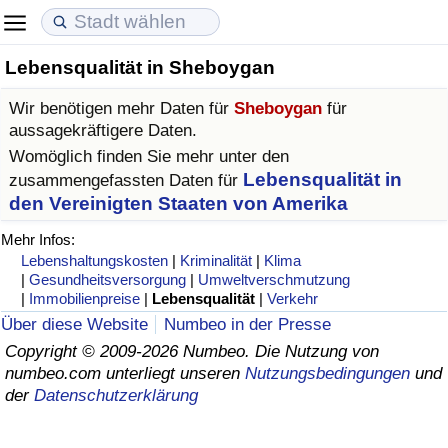
Lebensqualität in Sheboygan
Lebenshaltungskosten
Immobilienpreise
Lebensqualität
Wir benötigen mehr Daten für
Sheboygan
für
Lebenshaltungskosten-Index (aktuell)
Immobilienpreis-Index (aktuell)
Lebensqualität-Index
aussagekräftigere Daten.
Womöglich finden Sie mehr unter den
Lebenshaltungskosten-Index
Immobilienpreis-Index
Lebensqualität-Index (aktuell)
Lebensqualität in
zusammengefassten Daten für
den Vereinigten Staaten von Amerika
Lebenshaltungskosten-Index nach Land
Immobilienpreis-Index nach Land
Lebensqualitätsindex nach Land
Mehr Infos:
Lebenshaltungskosten
|
Kriminalität
|
Klima
in Akaba
Kriminalität
|
Gesundheitsversorgung
|
Umweltverschmutzung
|
Immobilienpreise
|
Lebensqualität
|
Verkehr
Über diese Website
Numbeo in der Presse
Kriminalitäts-Index (aktuell)
Copyright © 2009-2026 Numbeo. Die Nutzung von
numbeo.com unterliegt unseren
Nutzungsbedingungen
und
Kriminalitäts-Index
der
Datenschutzerklärung
Kriminalitätsindex nach Land