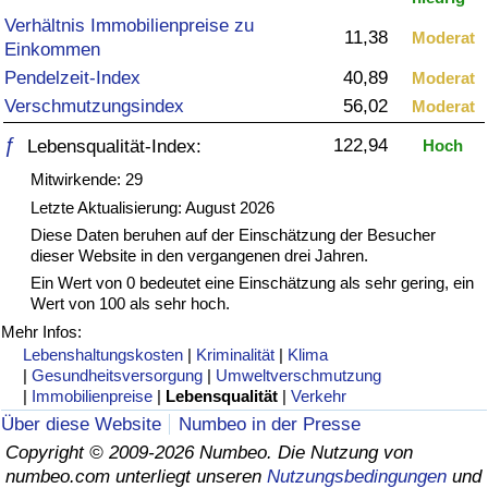
Verhältnis Immobilienpreise zu
11,38
Gesundheitsversorgung
Moderat
Einkommen
Pendelzeit-Index
40,89
Moderat
Gesundheitsversorgungs-Index (aktuell)
Verschmutzungsindex
56,02
Moderat
ƒ
122,94
Lebensqualität-Index:
Hoch
Gesundheitsversorgungs-Index
Mitwirkende: 29
Gesundheitsversorgungs-Index nach Land
Letzte Aktualisierung: August 2026
Diese Daten beruhen auf der Einschätzung der Besucher
dieser Website in den vergangenen drei Jahren.
Umweltverschmutzung
Ein Wert von 0 bedeutet eine Einschätzung als sehr gering, ein
Wert von 100 als sehr hoch.
Umweltverschmutzungs-Index (aktuell)
Mehr Infos:
Lebenshaltungskosten
|
Kriminalität
|
Klima
Verschmutzungsindex
|
Gesundheitsversorgung
|
Umweltverschmutzung
|
Immobilienpreise
|
Lebensqualität
|
Verkehr
Über diese Website
Numbeo in der Presse
Umweltverschmutzungs-Index nach Land
Copyright © 2009-2026 Numbeo. Die Nutzung von
numbeo.com unterliegt unseren
Nutzungsbedingungen
und
Verkehr