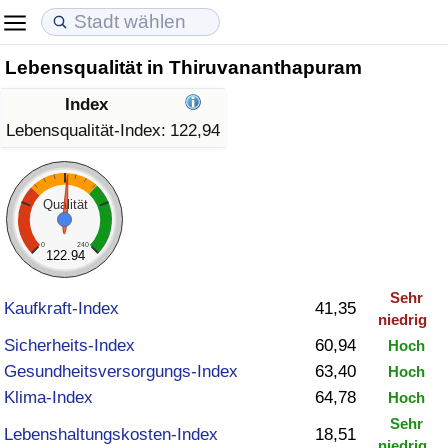
Lebensqualität in Thiruvananthapuram
Lebenshaltungskosten
Immobilienpreise
Lebensqualität
Index
Lebenshaltungskosten-Index (aktuell)
Immobilienpreis-Index (aktuell)
Lebensqualität-Index
Lebensqualität-Index:
122,94
Lebenshaltungskosten-Index
Immobilienpreis-Index
Lebensqualität-Index (aktuell)
Qualität
Lebenshaltungskosten-Index nach Land
Immobilienpreis-Index nach Land
Lebensqualitätsindex nach Land
0
240
122.94
in Akaba
Kriminalität
Sehr
Kaufkraft-Index
41,35
niedrig
Kriminalitäts-Index (aktuell)
Sicherheits-Index
60,94
Hoch
Gesundheitsversorgungs-Index
63,40
Hoch
Kriminalitäts-Index
Klima-Index
64,78
Hoch
Sehr
Kriminalitätsindex nach Land
Lebenshaltungskosten-Index
18,51
niedrig