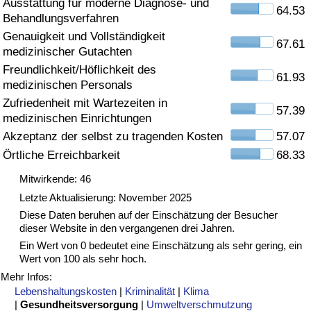
Ausstattung für moderne Diagnose- und
64.53
Behandlungsverfahren
Gesundheitsversorgung
Genauigkeit und Vollständigkeit
67.61
medizinischer Gutachten
Gesundheitsversorgungs-Index (aktuell)
Freundlichkeit/Höflichkeit des
61.93
medizinischen Personals
Gesundheitsversorgungs-Index
Zufriedenheit mit Wartezeiten in
57.39
medizinischen Einrichtungen
Gesundheitsversorgungs-Index nach Land
Akzeptanz der selbst zu tragenden Kosten
57.07
Örtliche Erreichbarkeit
68.33
Umweltverschmutzung
Mitwirkende: 46
Letzte Aktualisierung: November 2025
Umweltverschmutzungs-Index (aktuell)
Diese Daten beruhen auf der Einschätzung der Besucher
dieser Website in den vergangenen drei Jahren.
Verschmutzungsindex
Ein Wert von 0 bedeutet eine Einschätzung als sehr gering, ein
Wert von 100 als sehr hoch.
Umweltverschmutzungs-Index nach Land
Mehr Infos:
Lebenshaltungskosten
|
Kriminalität
|
Klima
|
Gesundheitsversorgung
|
Umweltverschmutzung
Verkehr