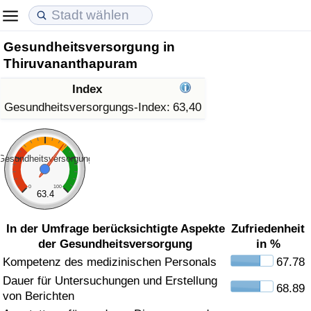
Gesundheitsversorgung in
Lebenshaltungskosten
Immobilienpreise
Lebensqualität
Thiruvananthapuram
Lebenshaltungskosten-Index (aktuell)
Immobilienpreis-Index (aktuell)
Lebensqualität-Index
Index
Gesundheitsversorgungs-Index:
63,40
Lebenshaltungskosten-Index
Immobilienpreis-Index
Lebensqualität-Index (aktuell)
Lebenshaltungskosten-Index nach Land
Immobilienpreis-Index nach Land
Lebensqualitätsindex nach Land
Gesundheitsversorgung
0
100
in Akaba
Kriminalität
63.4
In der Umfrage berücksichtigte Aspekte
Zufriedenheit
Kriminalitäts-Index (aktuell)
der Gesundheitsversorgung
in %
Kompetenz des medizinischen Personals
67.78
Kriminalitäts-Index
Dauer für Untersuchungen und Erstellung
68.89
von Berichten
Kriminalitätsindex nach Land