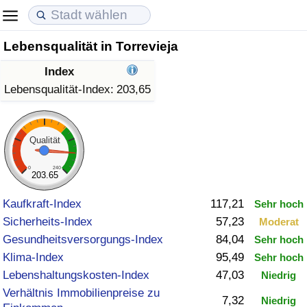
Lebensqualität in Torrevieja
Lebenshaltungskosten
Immobilienpreise
Lebensqualität
Index
Lebenshaltungskosten-Index (aktuell)
Immobilienpreis-Index (aktuell)
Lebensqualität-Index
Lebensqualität-Index:
203,65
Lebenshaltungskosten-Index
Immobilienpreis-Index
Lebensqualität-Index (aktuell)
Qualität
Lebenshaltungskosten-Index nach Land
Immobilienpreis-Index nach Land
Lebensqualitätsindex nach Land
0
240
203.65
in Akaba
Kriminalität
Kaufkraft-Index
117,21
Sehr hoch
Sicherheits-Index
57,23
Moderat
Kriminalitäts-Index (aktuell)
Gesundheitsversorgungs-Index
84,04
Sehr hoch
Klima-Index
95,49
Sehr hoch
Kriminalitäts-Index
Lebenshaltungskosten-Index
47,03
Niedrig
Verhältnis Immobilienpreise zu
Kriminalitätsindex nach Land
7,32
Niedrig