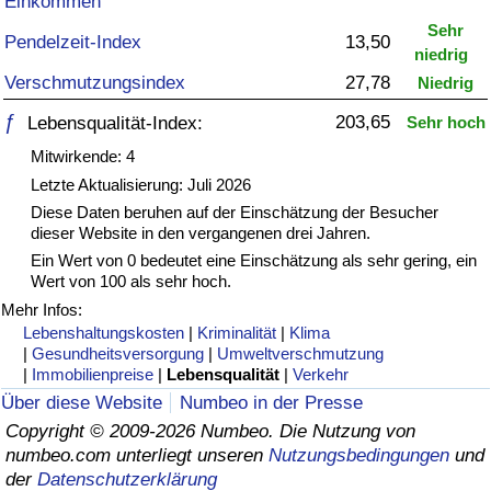
Einkommen
Sehr
Gesundheitsversorgung
Pendelzeit-Index
13,50
niedrig
Verschmutzungsindex
27,78
Niedrig
Gesundheitsversorgungs-Index (aktuell)
ƒ
203,65
Lebensqualität-Index:
Sehr hoch
Gesundheitsversorgungs-Index
Mitwirkende: 4
Letzte Aktualisierung: Juli 2026
Gesundheitsversorgungs-Index nach Land
Diese Daten beruhen auf der Einschätzung der Besucher
dieser Website in den vergangenen drei Jahren.
Ein Wert von 0 bedeutet eine Einschätzung als sehr gering, ein
Umweltverschmutzung
Wert von 100 als sehr hoch.
Mehr Infos:
Umweltverschmutzungs-Index (aktuell)
Lebenshaltungskosten
|
Kriminalität
|
Klima
|
Gesundheitsversorgung
|
Umweltverschmutzung
Verschmutzungsindex
|
Immobilienpreise
|
Lebensqualität
|
Verkehr
Über diese Website
Numbeo in der Presse
Umweltverschmutzungs-Index nach Land
Copyright © 2009-2026 Numbeo. Die Nutzung von
numbeo.com unterliegt unseren
Nutzungsbedingungen
und
der
Datenschutzerklärung
Verkehr