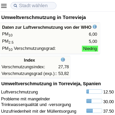
Umweltverschmutzung in Torrevieja
Lebenshaltungskosten
Immobilienpreise
Lebensqualität
Daten zur Luftverschmutzung von der WHO
Lebenshaltungskosten-Index (aktuell)
Immobilienpreis-Index (aktuell)
Lebensqualität-Index
PM
6,00
10
PM
5,00
2.5
Lebenshaltungskosten-Index
Immobilienpreis-Index
Lebensqualität-Index (aktuell)
PM
Verschmutzungsgrad:
Niedrig
10
Lebenshaltungskosten-Index nach Land
Immobilienpreis-Index nach Land
Lebensqualitätsindex nach Land
Index
Verschmutzungsindex:
27,78
in Akaba
Kriminalität
Verschmutzungsgrad (exp.)::
53,82
Umweltverschmutzung in Torrevieja, Spanien
Kriminalitäts-Index (aktuell)
Luftverschmutzung
12.50
Kriminalitäts-Index
Probleme mit mangelnder
30.00
Trinkwasserqualität und -versorgung
Kriminalitätsindex nach Land
Unzufriedenheit mit der Müllentsorgung
37.50