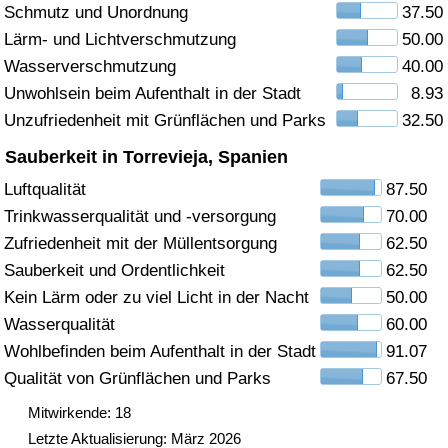
Schmutz und Unordnung
37.50
Gesundheitsversorgung
Lärm- und Lichtverschmutzung
50.00
Wasserverschmutzung
40.00
Gesundheitsversorgungs-Index (aktuell)
Unwohlsein beim Aufenthalt in der Stadt
8.93
Unzufriedenheit mit Grünflächen und Parks
32.50
Gesundheitsversorgungs-Index
Sauberkeit in Torrevieja, Spanien
Gesundheitsversorgungs-Index nach Land
Luftqualität
87.50
Trinkwasserqualität und -versorgung
70.00
Umweltverschmutzung
Zufriedenheit mit der Müllentsorgung
62.50
Sauberkeit und Ordentlichkeit
62.50
Umweltverschmutzungs-Index (aktuell)
Kein Lärm oder zu viel Licht in der Nacht
50.00
Wasserqualität
60.00
Verschmutzungsindex
Wohlbefinden beim Aufenthalt in der Stadt
91.07
Qualität von Grünflächen und Parks
67.50
Umweltverschmutzungs-Index nach Land
Mitwirkende: 18
Letzte Aktualisierung: März 2026
Verkehr