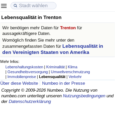
Lebensqualität in Trenton
Lebenshaltungskosten
Immobilienpreise
Lebensqualität
Wir benötigen mehr Daten für
Trenton
für
Lebenshaltungskosten-Index (aktuell)
Immobilienpreis-Index (aktuell)
Lebensqualität-Index
aussagekräftigere Daten.
Womöglich finden Sie mehr unter den
Lebenshaltungskosten-Index
Immobilienpreis-Index
Lebensqualität-Index (aktuell)
Lebensqualität in
zusammengefassten Daten für
den Vereinigten Staaten von Amerika
Lebenshaltungskosten-Index nach Land
Immobilienpreis-Index nach Land
Lebensqualitätsindex nach Land
Mehr Infos:
Lebenshaltungskosten
|
Kriminalität
|
Klima
in Akaba
Kriminalität
|
Gesundheitsversorgung
|
Umweltverschmutzung
|
Immobilienpreise
|
Lebensqualität
|
Verkehr
Über diese Website
Numbeo in der Presse
Kriminalitäts-Index (aktuell)
Copyright © 2009-2026 Numbeo. Die Nutzung von
numbeo.com unterliegt unseren
Nutzungsbedingungen
und
Kriminalitäts-Index
der
Datenschutzerklärung
Kriminalitätsindex nach Land