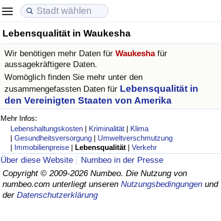
Lebensqualität in Waukesha
Lebenshaltungskosten
Immobilienpreise
Lebensqualität
Wir benötigen mehr Daten für
Waukesha
für
Lebenshaltungskosten-Index (aktuell)
Immobilienpreis-Index (aktuell)
Lebensqualität-Index
aussagekräftigere Daten.
Womöglich finden Sie mehr unter den
Lebenshaltungskosten-Index
Immobilienpreis-Index
Lebensqualität-Index (aktuell)
Lebensqualität in
zusammengefassten Daten für
den Vereinigten Staaten von Amerika
Lebenshaltungskosten-Index nach Land
Immobilienpreis-Index nach Land
Lebensqualitätsindex nach Land
Mehr Infos:
Lebenshaltungskosten
|
Kriminalität
|
Klima
in Akaba
Kriminalität
|
Gesundheitsversorgung
|
Umweltverschmutzung
|
Immobilienpreise
|
Lebensqualität
|
Verkehr
Über diese Website
Numbeo in der Presse
Kriminalitäts-Index (aktuell)
Copyright © 2009-2026 Numbeo. Die Nutzung von
numbeo.com unterliegt unseren
Nutzungsbedingungen
und
Kriminalitäts-Index
der
Datenschutzerklärung
Kriminalitätsindex nach Land