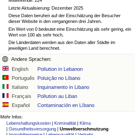
Mitwirkende: 224
Letzte Aktualisierung: Dezember 2025
Verkehrs-Index
Diese Daten beruhen auf der Einschätzung der Besucher
dieser Website in den vergangenen drei Jahren.
Ein Wert von 0 bedeutet eine Einschätzung als sehr gering, ein
Verkehrs-Index (aktuell)
Wert von 100 als sehr hoch.
Die Länderdaten werden aus den Daten aller Städte im
Verkehrs-Index nach Land
jeweiligen Land berechnet.
Andere Sprachen:
English
Pollution in Lebanon
Português
Poluição no Líbano
Italiano
Inquinamento in Libano
Français
Pollution au Liban
Español
Contaminación en Líbano
Mehr Infos:
Lebenshaltungskosten
|
Kriminalität
|
Klima
|
Gesundheitsversorgung
|
Umweltverschmutzung
|
Immobilienpreise
|
Lebensqualität
|
Verkehr