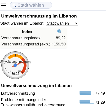
Umweltverschmutzung im Libanon
Lebenshaltungskosten
Immobilienpreise
Lebensqualität
Stadt wählen im Libanon:
Lebenshaltungskosten-Index (aktuell)
Immobilienpreis-Index (aktuell)
Lebensqualität-Index
Index
Verschmutzungsindex:
89,22
Lebenshaltungskosten-Index
Immobilienpreis-Index
Lebensqualität-Index (aktuell)
Verschmutzungsgrad (exp.)::
159,50
Lebenshaltungskosten-Index nach Land
Immobilienpreis-Index nach Land
Lebensqualitätsindex nach Land
Umweltverschmutzung
in Akaba
Kriminalität
0
120
89.22
Kriminalitäts-Index (aktuell)
Umweltverschmutzung im Libanon
Kriminalitäts-Index
Luftverschmutzung
77.49
Probleme mit mangelnder
71.29
Kriminalitätsindex nach Land
Trinkwasserqualität und -versorgung