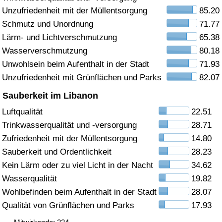
Unzufriedenheit mit der Müllentsorgung
85.20
Gesundheitsversorgung
Schmutz und Unordnung
71.77
Lärm- und Lichtverschmutzung
65.38
Gesundheitsversorgungs-Index (aktuell)
Wasserverschmutzung
80.18
Unwohlsein beim Aufenthalt in der Stadt
71.93
Gesundheitsversorgungs-Index
Unzufriedenheit mit Grünflächen und Parks
82.07
Gesundheitsversorgungs-Index nach Land
Sauberkeit im Libanon
Luftqualität
22.51
Umweltverschmutzung
Trinkwasserqualität und -versorgung
28.71
Zufriedenheit mit der Müllentsorgung
14.80
Umweltverschmutzungs-Index (aktuell)
Sauberkeit und Ordentlichkeit
28.23
Kein Lärm oder zu viel Licht in der Nacht
34.62
Verschmutzungsindex
Wasserqualität
19.82
Wohlbefinden beim Aufenthalt in der Stadt
28.07
Umweltverschmutzungs-Index nach Land
Qualität von Grünflächen und Parks
17.93
Verkehr