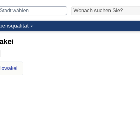
bensqualität
akei
Slowakei