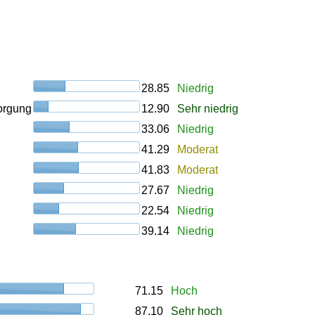
28.85
Niedrig
orgung
12.90
Sehr niedrig
33.06
Niedrig
41.29
Moderat
41.83
Moderat
27.67
Niedrig
22.54
Niedrig
39.14
Niedrig
71.15
Hoch
87.10
Sehr hoch