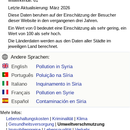
Mitwirkende: 61
Letzte Aktualisierung: März 2026
Verkehrs-Index
Diese Daten beruhen auf der Einschätzung der Besucher
dieser Website in den vergangenen drei Jahren.
Ein Wert von 0 bedeutet eine Einschätzung als sehr gering, ein
Verkehrs-Index (aktuell)
Wert von 100 als sehr hoch.
Die Länderdaten werden aus den Daten aller Städte im
Verkehrs-Index nach Land
jeweiligen Land berechnet.
Andere Sprachen:
English
Pollution in Syria
Português
Poluição na Síria
Italiano
Inquinamento in Siria
Français
Pollution en Syrie
Español
Contaminación en Siria
Mehr Infos:
Lebenshaltungskosten
|
Kriminalität
|
Klima
|
Gesundheitsversorgung
|
Umweltverschmutzung
|
Immobilienpreise
|
Lebensqualität
|
Verkehr