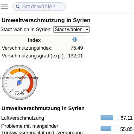
Umweltverschmutzung in Syrien
Lebenshaltungskosten
Immobilienpreise
Lebensqualität
Stadt wählen in Syrien:
Lebenshaltungskosten-Index (aktuell)
Immobilienpreis-Index (aktuell)
Lebensqualität-Index
Index
Verschmutzungsindex:
75,49
Lebenshaltungskosten-Index
Immobilienpreis-Index
Lebensqualität-Index (aktuell)
Verschmutzungsgrad (exp.)::
132,01
Lebenshaltungskosten-Index nach Land
Immobilienpreis-Index nach Land
Lebensqualitätsindex nach Land
Umweltverschmutzung
in Akaba
Kriminalität
0
120
75.49
Kriminalitäts-Index (aktuell)
Umweltverschmutzung in Syrien
Kriminalitäts-Index
Luftverschmutzung
67.11
Probleme mit mangelnder
55.85
Kriminalitätsindex nach Land
Trinkwasserqualität und -versorgung