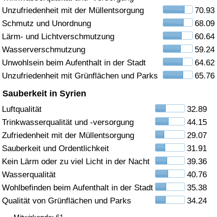
Unzufriedenheit mit der Müllentsorgung
70.93
Gesundheitsversorgung
Schmutz und Unordnung
68.09
Lärm- und Lichtverschmutzung
60.64
Gesundheitsversorgungs-Index (aktuell)
Wasserverschmutzung
59.24
Unwohlsein beim Aufenthalt in der Stadt
64.62
Gesundheitsversorgungs-Index
Unzufriedenheit mit Grünflächen und Parks
65.76
Gesundheitsversorgungs-Index nach Land
Sauberkeit in Syrien
Luftqualität
32.89
Umweltverschmutzung
Trinkwasserqualität und -versorgung
44.15
Zufriedenheit mit der Müllentsorgung
29.07
Umweltverschmutzungs-Index (aktuell)
Sauberkeit und Ordentlichkeit
31.91
Kein Lärm oder zu viel Licht in der Nacht
39.36
Verschmutzungsindex
Wasserqualität
40.76
Wohlbefinden beim Aufenthalt in der Stadt
35.38
Umweltverschmutzungs-Index nach Land
Qualität von Grünflächen und Parks
34.24
Verkehr