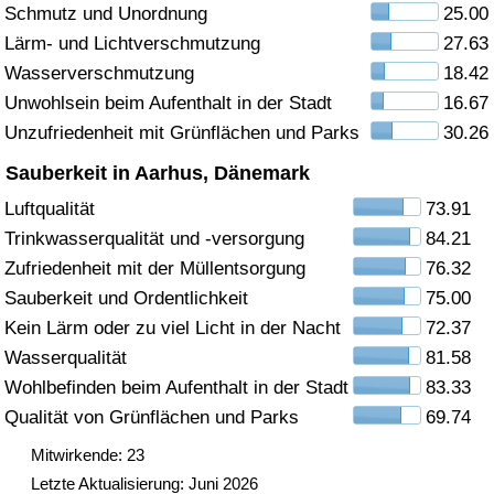
Schmutz und Unordnung
25.00
Gesundheitsversorgung
Lärm- und Lichtverschmutzung
27.63
Wasserverschmutzung
18.42
Gesundheitsversorgungs-Index (aktuell)
Unwohlsein beim Aufenthalt in der Stadt
16.67
Unzufriedenheit mit Grünflächen und Parks
30.26
Gesundheitsversorgungs-Index
Sauberkeit in Aarhus, Dänemark
Gesundheitsversorgungs-Index nach Land
Luftqualität
73.91
Trinkwasserqualität und -versorgung
84.21
Umweltverschmutzung
Zufriedenheit mit der Müllentsorgung
76.32
Sauberkeit und Ordentlichkeit
75.00
Umweltverschmutzungs-Index (aktuell)
Kein Lärm oder zu viel Licht in der Nacht
72.37
Wasserqualität
81.58
Verschmutzungsindex
Wohlbefinden beim Aufenthalt in der Stadt
83.33
Qualität von Grünflächen und Parks
69.74
Umweltverschmutzungs-Index nach Land
Mitwirkende: 23
Letzte Aktualisierung: Juni 2026
Verkehr