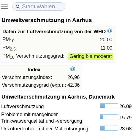
Umweltverschmutzung in Aarhus
Lebenshaltungskosten
Immobilienpreise
Lebensqualität
Daten zur Luftverschmutzung von der WHO
Lebenshaltungskosten-Index (aktuell)
Immobilienpreis-Index (aktuell)
Lebensqualität-Index
PM
20,00
10
PM
11,00
2.5
Lebenshaltungskosten-Index
Immobilienpreis-Index
Lebensqualität-Index (aktuell)
PM
Verschmutzungsgrad:
Gering bis moderat
10
Lebenshaltungskosten-Index nach Land
Immobilienpreis-Index nach Land
Lebensqualitätsindex nach Land
Index
Verschmutzungsindex:
26,96
in Akaba
Kriminalität
Verschmutzungsgrad (exp.)::
42,36
Umweltverschmutzung in Aarhus, Dänemark
Kriminalitäts-Index (aktuell)
Luftverschmutzung
26.09
Kriminalitäts-Index
Probleme mit mangelnder
15.79
Trinkwasserqualität und -versorgung
Kriminalitätsindex nach Land
Unzufriedenheit mit der Müllentsorgung
23.68