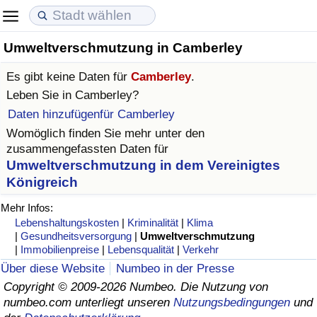
Umweltverschmutzung in Camberley
Lebenshaltungskosten
Immobilienpreise
Lebensqualität
Es gibt keine Daten für
Camberley
.
Lebenshaltungskosten-Index (aktuell)
Immobilienpreis-Index (aktuell)
Lebensqualität-Index
Leben Sie in
Camberley
?
Daten hinzufügenfür Camberley
Lebenshaltungskosten-Index
Immobilienpreis-Index
Lebensqualität-Index (aktuell)
Womöglich finden Sie mehr unter den
zusammengefassten Daten für
Lebenshaltungskosten-Index nach Land
Immobilienpreis-Index nach Land
Lebensqualitätsindex nach Land
Umweltverschmutzung in dem Vereinigtes
Königreich
in Akaba
Kriminalität
Mehr Infos:
Lebenshaltungskosten
|
Kriminalität
|
Klima
Kriminalitäts-Index (aktuell)
|
Gesundheitsversorgung
|
Umweltverschmutzung
|
Immobilienpreise
|
Lebensqualität
|
Verkehr
Über diese Website
Numbeo in der Presse
Kriminalitäts-Index
Copyright © 2009-2026 Numbeo. Die Nutzung von
numbeo.com unterliegt unseren
Nutzungsbedingungen
und
Kriminalitätsindex nach Land