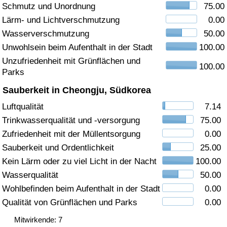
Schmutz und Unordnung
75.00
Gesundheitsversorgung
Lärm- und Lichtverschmutzung
0.00
Wasserverschmutzung
50.00
Gesundheitsversorgungs-Index (aktuell)
Unwohlsein beim Aufenthalt in der Stadt
100.00
Unzufriedenheit mit Grünflächen und
100.00
Gesundheitsversorgungs-Index
Parks
Sauberkeit in Cheongju, Südkorea
Gesundheitsversorgungs-Index nach Land
Luftqualität
7.14
Trinkwasserqualität und -versorgung
75.00
Umweltverschmutzung
Zufriedenheit mit der Müllentsorgung
0.00
Umweltverschmutzungs-Index (aktuell)
Sauberkeit und Ordentlichkeit
25.00
Kein Lärm oder zu viel Licht in der Nacht
100.00
Verschmutzungsindex
Wasserqualität
50.00
Wohlbefinden beim Aufenthalt in der Stadt
0.00
Umweltverschmutzungs-Index nach Land
Qualität von Grünflächen und Parks
0.00
Mitwirkende: 7
Verkehr