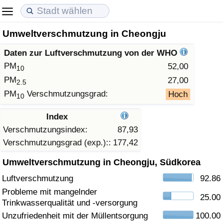
Umweltverschmutzung in Cheongju
Lebenshaltungskosten
Immobilienpreise
Lebensqualität
Daten zur Luftverschmutzung von der WHO
Lebenshaltungskosten-Index (aktuell)
Immobilienpreis-Index (aktuell)
Lebensqualität-Index
PM
52,00
10
PM
27,00
2.5
Lebenshaltungskosten-Index
Immobilienpreis-Index
Lebensqualität-Index (aktuell)
PM
Verschmutzungsgrad:
Hoch
10
Lebenshaltungskosten-Index nach Land
Immobilienpreis-Index nach Land
Lebensqualitätsindex nach Land
Index
Verschmutzungsindex:
87,93
in Akaba
Kriminalität
Verschmutzungsgrad (exp.)::
177,42
Umweltverschmutzung in Cheongju, Südkorea
Kriminalitäts-Index (aktuell)
Luftverschmutzung
92.86
Kriminalitäts-Index
Probleme mit mangelnder
25.00
Trinkwasserqualität und -versorgung
Kriminalitätsindex nach Land
Unzufriedenheit mit der Müllentsorgung
100.00