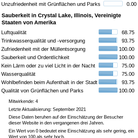
Unzufriedenheit mit Grünflächen und Parks
0.00
Gesundheitsversorgung
Sauberkeit in Crystal Lake, Illinois, Vereinigte
Staaten von Amerika
Gesundheitsversorgungs-Index (aktuell)
Luftqualität
68.75
Trinkwasserqualität und -versorgung
93.75
Gesundheitsversorgungs-Index
Zufriedenheit mit der Müllentsorgung
100.00
Sauberkeit und Ordentlichkeit
100.00
Gesundheitsversorgungs-Index nach Land
Kein Lärm oder zu viel Licht in der Nacht
75.00
Umweltverschmutzung
Wasserqualität
75.00
Wohlbefinden beim Aufenthalt in der Stadt
93.75
Umweltverschmutzungs-Index (aktuell)
Qualität von Grünflächen und Parks
100.00
Mitwirkende: 4
Verschmutzungsindex
Letzte Aktualisierung: September 2021
Diese Daten beruhen auf der Einschätzung der Besucher
Umweltverschmutzungs-Index nach Land
dieser Website in den vergangenen drei Jahren.
Ein Wert von 0 bedeutet eine Einschätzung als sehr gering, ein
Verkehr
Wert von 100 als sehr hoch.