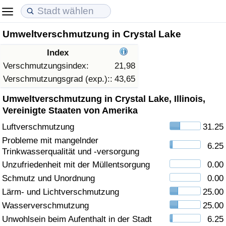
Umweltverschmutzung in Crystal Lake
Lebenshaltungskosten
Immobilienpreise
Lebensqualität
Index
Lebenshaltungskosten-Index (aktuell)
Immobilienpreis-Index (aktuell)
Lebensqualität-Index
Verschmutzungsindex:
21,98
Verschmutzungsgrad (exp.)::
43,65
Lebenshaltungskosten-Index
Immobilienpreis-Index
Lebensqualität-Index (aktuell)
Umweltverschmutzung in Crystal Lake, Illinois,
Vereinigte Staaten von Amerika
Lebenshaltungskosten-Index nach Land
Immobilienpreis-Index nach Land
Lebensqualitätsindex nach Land
Luftverschmutzung
31.25
Probleme mit mangelnder
in Akaba
Kriminalität
6.25
Trinkwasserqualität und -versorgung
Unzufriedenheit mit der Müllentsorgung
0.00
Kriminalitäts-Index (aktuell)
Schmutz und Unordnung
0.00
Lärm- und Lichtverschmutzung
25.00
Kriminalitäts-Index
Wasserverschmutzung
25.00
Kriminalitätsindex nach Land
Unwohlsein beim Aufenthalt in der Stadt
6.25