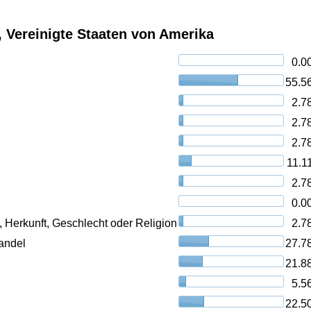
is, Vereinigte Staaten von Amerika
0.0
55.5
2.7
2.7
2.7
11.1
2.7
0.0
, Herkunft, Geschlecht oder Religion
2.7
andel
27.7
21.8
5.5
22.5