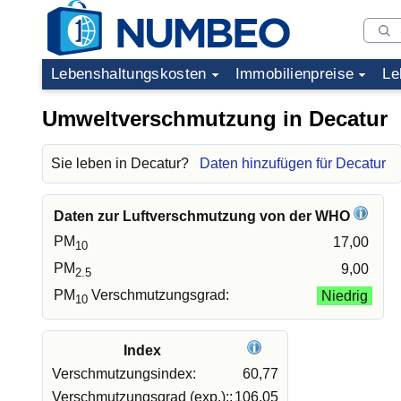
Lebenshaltungskosten
Immobilienpreise
Le
Umweltverschmutzung in Decatur
Sie leben in Decatur?
Daten hinzufügen für Decatur
Daten zur Luftverschmutzung von der WHO
PM
17,00
10
PM
9,00
2.5
PM
Verschmutzungsgrad:
Niedrig
10
Index
Verschmutzungsindex:
60,77
Verschmutzungsgrad (exp.)::
106,05