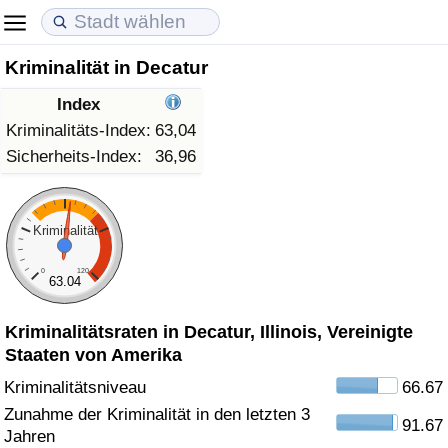
Kriminalität in Decatur
Lebenshaltungskosten
Immobilienpreise
Lebensqualität
Index
Lebenshaltungskosten-Index (aktuell)
Immobilienpreis-Index (aktuell)
Lebensqualität-Index
Kriminalitäts-Index:
63,04
Sicherheits-Index:
36,96
Lebenshaltungskosten-Index
Immobilienpreis-Index
Lebensqualität-Index (aktuell)
Lebenshaltungskosten-Index nach Land
Immobilienpreis-Index nach Land
Lebensqualitätsindex nach Land
Kriminalität
0
120
in Akaba
Kriminalität
63.04
Kriminalitätsraten in Decatur, Illinois, Vereinigte
Kriminalitäts-Index (aktuell)
Staaten von Amerika
Kriminalitäts-Index
Kriminalitätsniveau
66.67
Zunahme der Kriminalität in den letzten 3
91.67
Kriminalitätsindex nach Land
Jahren