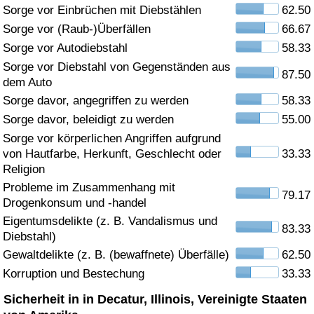
Sorge vor Einbrüchen mit Diebstählen
62.50
Gesundheitsversorgung
Sorge vor (Raub-)Überfällen
66.67
Sorge vor Autodiebstahl
58.33
Gesundheitsversorgungs-Index (aktuell)
Sorge vor Diebstahl von Gegenständen aus
87.50
dem Auto
Gesundheitsversorgungs-Index
Sorge davor, angegriffen zu werden
58.33
Sorge davor, beleidigt zu werden
55.00
Gesundheitsversorgungs-Index nach Land
Sorge vor körperlichen Angriffen aufgrund
von Hautfarbe, Herkunft, Geschlecht oder
33.33
Umweltverschmutzung
Religion
Probleme im Zusammenhang mit
79.17
Drogenkonsum und -handel
Umweltverschmutzungs-Index (aktuell)
Eigentumsdelikte (z. B. Vandalismus und
83.33
Diebstahl)
Verschmutzungsindex
Gewaltdelikte (z. B. (bewaffnete) Überfälle)
62.50
Korruption und Bestechung
33.33
Umweltverschmutzungs-Index nach Land
Sicherheit in in Decatur, Illinois, Vereinigte Staaten
Verkehr