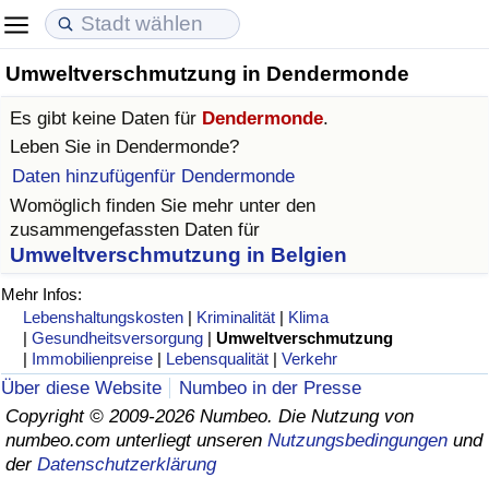
Umweltverschmutzung in Dendermonde
Lebenshaltungskosten
Immobilienpreise
Lebensqualität
Es gibt keine Daten für
Dendermonde
.
Lebenshaltungskosten-Index (aktuell)
Immobilienpreis-Index (aktuell)
Lebensqualität-Index
Leben Sie in
Dendermonde
?
Daten hinzufügenfür Dendermonde
Lebenshaltungskosten-Index
Immobilienpreis-Index
Lebensqualität-Index (aktuell)
Womöglich finden Sie mehr unter den
zusammengefassten Daten für
Lebenshaltungskosten-Index nach Land
Immobilienpreis-Index nach Land
Lebensqualitätsindex nach Land
Umweltverschmutzung in Belgien
Mehr Infos:
in Akaba
Kriminalität
Lebenshaltungskosten
|
Kriminalität
|
Klima
|
Gesundheitsversorgung
|
Umweltverschmutzung
|
Immobilienpreise
|
Lebensqualität
|
Verkehr
Kriminalitäts-Index (aktuell)
Über diese Website
Numbeo in der Presse
Copyright © 2009-2026 Numbeo. Die Nutzung von
Kriminalitäts-Index
numbeo.com unterliegt unseren
Nutzungsbedingungen
und
der
Datenschutzerklärung
Kriminalitätsindex nach Land