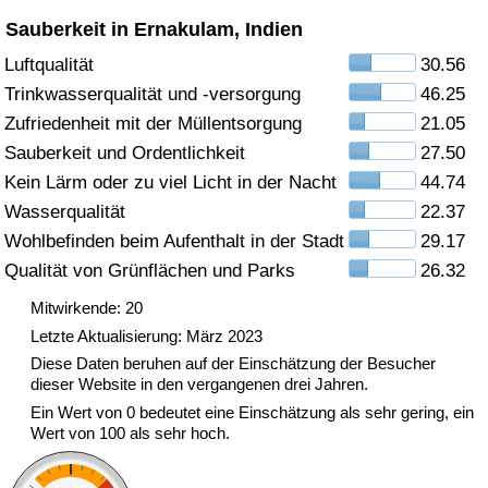
Sauberkeit in Ernakulam, Indien
Gesundheitsversorgung
Luftqualität
30.56
Trinkwasserqualität und -versorgung
46.25
Gesundheitsversorgungs-Index (aktuell)
Zufriedenheit mit der Müllentsorgung
21.05
Gesundheitsversorgungs-Index
Sauberkeit und Ordentlichkeit
27.50
Kein Lärm oder zu viel Licht in der Nacht
44.74
Gesundheitsversorgungs-Index nach Land
Wasserqualität
22.37
Wohlbefinden beim Aufenthalt in der Stadt
29.17
Umweltverschmutzung
Qualität von Grünflächen und Parks
26.32
Mitwirkende: 20
Umweltverschmutzungs-Index (aktuell)
Letzte Aktualisierung: März 2023
Diese Daten beruhen auf der Einschätzung der Besucher
Verschmutzungsindex
dieser Website in den vergangenen drei Jahren.
Ein Wert von 0 bedeutet eine Einschätzung als sehr gering, ein
Umweltverschmutzungs-Index nach Land
Wert von 100 als sehr hoch.
Verkehr