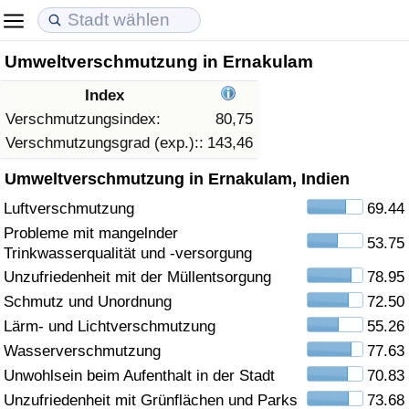
Umweltverschmutzung in Ernakulam
Lebenshaltungskosten
Immobilienpreise
Lebensqualität
Index
Lebenshaltungskosten-Index (aktuell)
Immobilienpreis-Index (aktuell)
Lebensqualität-Index
Verschmutzungsindex:
80,75
Verschmutzungsgrad (exp.)::
143,46
Lebenshaltungskosten-Index
Immobilienpreis-Index
Lebensqualität-Index (aktuell)
Umweltverschmutzung in Ernakulam, Indien
Luftverschmutzung
69.44
Lebenshaltungskosten-Index nach Land
Immobilienpreis-Index nach Land
Lebensqualitätsindex nach Land
Probleme mit mangelnder
53.75
Trinkwasserqualität und -versorgung
in Akaba
Kriminalität
Unzufriedenheit mit der Müllentsorgung
78.95
Schmutz und Unordnung
72.50
Kriminalitäts-Index (aktuell)
Lärm- und Lichtverschmutzung
55.26
Kriminalitäts-Index
Wasserverschmutzung
77.63
Unwohlsein beim Aufenthalt in der Stadt
70.83
Kriminalitätsindex nach Land
Unzufriedenheit mit Grünflächen und Parks
73.68