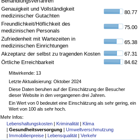
Behandlungsverfahren
Genauigkeit und Vollständigkeit
Gesundheitsversorgung
80.77
medizinischer Gutachten
Freundlichkeit/Höflichkeit des
Gesundheitsversorgungs-Index (aktuell)
75.00
medizinischen Personals
Zufriedenheit mit Wartezeiten in
65.38
Gesundheitsversorgungs-Index
medizinischen Einrichtungen
Akzeptanz der selbst zu tragenden Kosten
67.31
Gesundheitsversorgungs-Index nach Land
Örtliche Erreichbarkeit
84.62
Mitwirkende: 13
Umweltverschmutzung
Letzte Aktualisierung: Oktober 2024
Diese Daten beruhen auf der Einschätzung der Besucher
Umweltverschmutzungs-Index (aktuell)
dieser Website in den vergangenen drei Jahren.
Ein Wert von 0 bedeutet eine Einschätzung als sehr gering, ein
Verschmutzungsindex
Wert von 100 als sehr hoch.
Mehr Infos:
Umweltverschmutzungs-Index nach Land
Lebenshaltungskosten
|
Kriminalität
|
Klima
|
Gesundheitsversorgung
|
Umweltverschmutzung
|
Immobilienpreise
|
Lebensqualität
|
Verkehr
Verkehr