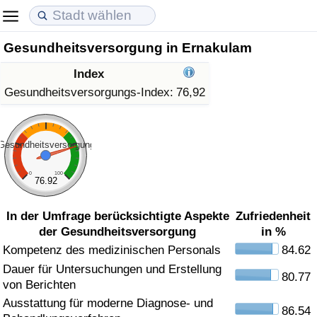
Gesundheitsversorgung in Ernakulam
Lebenshaltungskosten
Immobilienpreise
Lebensqualität
Index
Lebenshaltungskosten-Index (aktuell)
Immobilienpreis-Index (aktuell)
Lebensqualität-Index
Gesundheitsversorgungs-Index:
76,92
Lebenshaltungskosten-Index
Immobilienpreis-Index
Lebensqualität-Index (aktuell)
Gesundheitsversorgung
Lebenshaltungskosten-Index nach Land
Immobilienpreis-Index nach Land
Lebensqualitätsindex nach Land
0
100
76.92
in Akaba
Kriminalität
In der Umfrage berücksichtigte Aspekte
Zufriedenheit
der Gesundheitsversorgung
in %
Kriminalitäts-Index (aktuell)
Kompetenz des medizinischen Personals
84.62
Dauer für Untersuchungen und Erstellung
Kriminalitäts-Index
80.77
von Berichten
Ausstattung für moderne Diagnose- und
Kriminalitätsindex nach Land
86.54