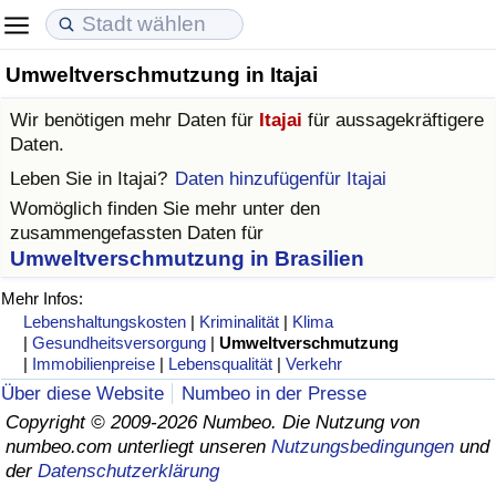
Umweltverschmutzung in Itajai
Lebenshaltungskosten
Immobilienpreise
Lebensqualität
Wir benötigen mehr Daten für
Itajai
für aussagekräftigere
Lebenshaltungskosten-Index (aktuell)
Immobilienpreis-Index (aktuell)
Lebensqualität-Index
Daten.
Leben Sie in
Itajai
?
Daten hinzufügenfür Itajai
Lebenshaltungskosten-Index
Immobilienpreis-Index
Lebensqualität-Index (aktuell)
Womöglich finden Sie mehr unter den
zusammengefassten Daten für
Lebenshaltungskosten-Index nach Land
Immobilienpreis-Index nach Land
Lebensqualitätsindex nach Land
Umweltverschmutzung in Brasilien
Mehr Infos:
in Akaba
Kriminalität
Lebenshaltungskosten
|
Kriminalität
|
Klima
|
Gesundheitsversorgung
|
Umweltverschmutzung
|
Immobilienpreise
|
Lebensqualität
|
Verkehr
Kriminalitäts-Index (aktuell)
Über diese Website
Numbeo in der Presse
Copyright © 2009-2026 Numbeo. Die Nutzung von
Kriminalitäts-Index
numbeo.com unterliegt unseren
Nutzungsbedingungen
und
der
Datenschutzerklärung
Kriminalitätsindex nach Land