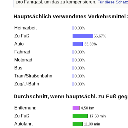
pro Fahrgast, um das zu kompensieren.
Für diese Schät
Hauptsächlich verwendetes Verkehrsmittel 
Heimarbeit
0,00%
Zu Fuß
66,67%
Auto
33,33%
Fahrrad
0,00%
Motorrad
0,00%
Bus
0,00%
Tram/Straßenbahn
0,00%
Zug/U-Bahn
0,00%
Durchschnitt, wenn hauptsächl. zu Fuß ge
Entfernung
4,50 km
Zu Fuß
17,50 min
Autofahrt
11,00 min