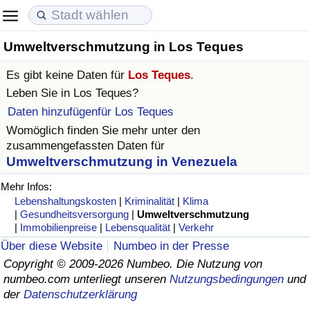
Umweltverschmutzung in Los Teques
Lebenshaltungskosten
Immobilienpreise
Lebensqualität
Es gibt keine Daten für
Los Teques
.
Lebenshaltungskosten-Index (aktuell)
Immobilienpreis-Index (aktuell)
Lebensqualität-Index
Leben Sie in
Los Teques
?
Daten hinzufügenfür Los Teques
Lebenshaltungskosten-Index
Immobilienpreis-Index
Lebensqualität-Index (aktuell)
Womöglich finden Sie mehr unter den
zusammengefassten Daten für
Lebenshaltungskosten-Index nach Land
Immobilienpreis-Index nach Land
Lebensqualitätsindex nach Land
Umweltverschmutzung in Venezuela
Mehr Infos:
in Akaba
Kriminalität
Lebenshaltungskosten
|
Kriminalität
|
Klima
|
Gesundheitsversorgung
|
Umweltverschmutzung
|
Immobilienpreise
|
Lebensqualität
|
Verkehr
Kriminalitäts-Index (aktuell)
Über diese Website
Numbeo in der Presse
Copyright © 2009-2026 Numbeo. Die Nutzung von
Kriminalitäts-Index
numbeo.com unterliegt unseren
Nutzungsbedingungen
und
der
Datenschutzerklärung
Kriminalitätsindex nach Land