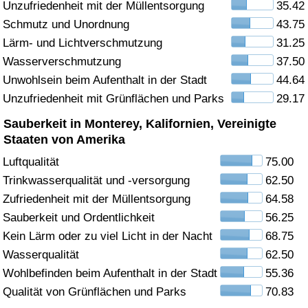
Unzufriedenheit mit der Müllentsorgung
35.42
Schmutz und Unordnung
43.75
Gesundheitsversorgung
Lärm- und Lichtverschmutzung
31.25
Gesundheitsversorgungs-Index (aktuell)
Wasserverschmutzung
37.50
Unwohlsein beim Aufenthalt in der Stadt
44.64
Gesundheitsversorgungs-Index
Unzufriedenheit mit Grünflächen und Parks
29.17
Sauberkeit in Monterey, Kalifornien, Vereinigte
Gesundheitsversorgungs-Index nach Land
Staaten von Amerika
Luftqualität
75.00
Umweltverschmutzung
Trinkwasserqualität und -versorgung
62.50
Zufriedenheit mit der Müllentsorgung
64.58
Umweltverschmutzungs-Index (aktuell)
Sauberkeit und Ordentlichkeit
56.25
Verschmutzungsindex
Kein Lärm oder zu viel Licht in der Nacht
68.75
Wasserqualität
62.50
Umweltverschmutzungs-Index nach Land
Wohlbefinden beim Aufenthalt in der Stadt
55.36
Qualität von Grünflächen und Parks
70.83
Verkehr