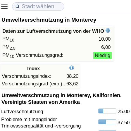
Umweltverschmutzung in Monterey
Lebenshaltungskosten
Immobilienpreise
Lebensqualität
Daten zur Luftverschmutzung von der WHO
Lebenshaltungskosten-Index (aktuell)
Immobilienpreis-Index (aktuell)
Lebensqualität-Index
PM
10,00
10
PM
6,00
2.5
Lebenshaltungskosten-Index
Immobilienpreis-Index
Lebensqualität-Index (aktuell)
PM
Verschmutzungsgrad:
Niedrig
10
Lebenshaltungskosten-Index nach Land
Immobilienpreis-Index nach Land
Lebensqualitätsindex nach Land
Index
Verschmutzungsindex:
38,20
in Akaba
Kriminalität
Verschmutzungsgrad (exp.)::
63,62
Umweltverschmutzung in Monterey, Kalifornien,
Kriminalitäts-Index (aktuell)
Vereinigte Staaten von Amerika
Luftverschmutzung
25.00
Kriminalitäts-Index
Probleme mit mangelnder
37.50
Trinkwasserqualität und -versorgung
Kriminalitätsindex nach Land