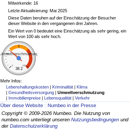
Mitwirkende: 16
Letzte Aktualisierung: Mai 2025
Verkehrs-Index
Diese Daten beruhen auf der Einschätzung der Besucher
dieser Website in den vergangenen drei Jahren.
Verkehrs-Index (aktuell)
Ein Wert von 0 bedeutet eine Einschätzung als sehr gering, ein
Wert von 100 als sehr hoch.
Verkehrs-Index nach Land
Umweltverschmutzung
0
120
38.2
Mehr Infos:
Lebenshaltungskosten
|
Kriminalität
|
Klima
|
Gesundheitsversorgung
|
Umweltverschmutzung
|
Immobilienpreise
|
Lebensqualität
|
Verkehr
Über diese Website
Numbeo in der Presse
Copyright © 2009-2026 Numbeo. Die Nutzung von
numbeo.com unterliegt unseren
Nutzungsbedingungen
und
der
Datenschutzerklärung