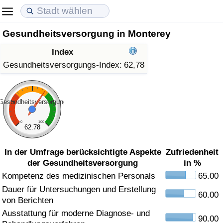
Gesundheitsversorgung in Monterey
Lebenshaltungskosten
Immobilienpreise
Lebensqualität
Index
Lebenshaltungskosten-Index (aktuell)
Immobilienpreis-Index (aktuell)
Lebensqualität-Index
Gesundheitsversorgungs-Index:
62,78
Lebenshaltungskosten-Index
Immobilienpreis-Index
Lebensqualität-Index (aktuell)
Gesundheitsversorgung
Lebenshaltungskosten-Index nach Land
Immobilienpreis-Index nach Land
Lebensqualitätsindex nach Land
0
100
62.78
in Akaba
Kriminalität
In der Umfrage berücksichtigte Aspekte
Zufriedenheit
der Gesundheitsversorgung
in %
Kriminalitäts-Index (aktuell)
Kompetenz des medizinischen Personals
65.00
Dauer für Untersuchungen und Erstellung
Kriminalitäts-Index
60.00
von Berichten
Ausstattung für moderne Diagnose- und
Kriminalitätsindex nach Land
90.00