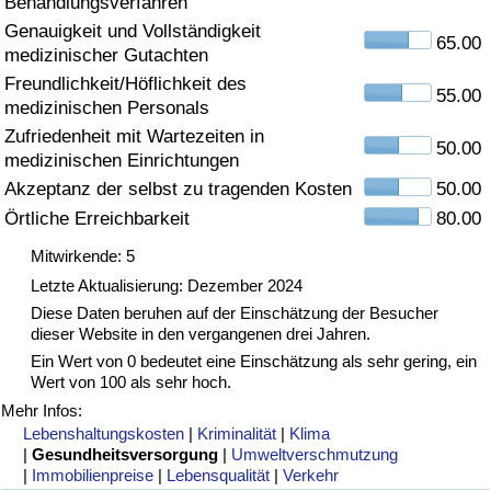
Behandlungsverfahren
Genauigkeit und Vollständigkeit
Gesundheitsversorgung
65.00
medizinischer Gutachten
Freundlichkeit/Höflichkeit des
Gesundheitsversorgungs-Index (aktuell)
55.00
medizinischen Personals
Zufriedenheit mit Wartezeiten in
50.00
Gesundheitsversorgungs-Index
medizinischen Einrichtungen
Akzeptanz der selbst zu tragenden Kosten
50.00
Gesundheitsversorgungs-Index nach Land
Örtliche Erreichbarkeit
80.00
Mitwirkende: 5
Umweltverschmutzung
Letzte Aktualisierung: Dezember 2024
Diese Daten beruhen auf der Einschätzung der Besucher
Umweltverschmutzungs-Index (aktuell)
dieser Website in den vergangenen drei Jahren.
Ein Wert von 0 bedeutet eine Einschätzung als sehr gering, ein
Verschmutzungsindex
Wert von 100 als sehr hoch.
Mehr Infos:
Umweltverschmutzungs-Index nach Land
Lebenshaltungskosten
|
Kriminalität
|
Klima
|
Gesundheitsversorgung
|
Umweltverschmutzung
|
Immobilienpreise
|
Lebensqualität
|
Verkehr
Verkehr