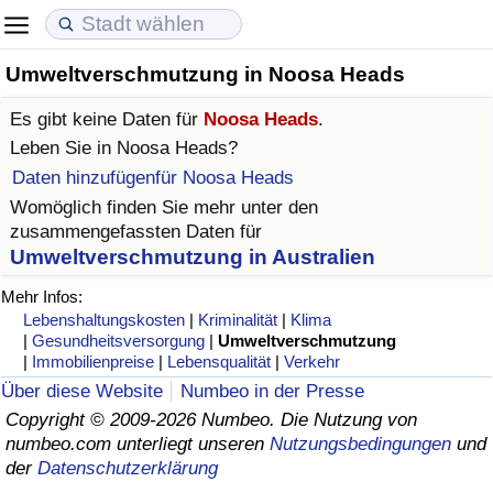
Umweltverschmutzung in Noosa Heads
Lebenshaltungskosten
Immobilienpreise
Lebensqualität
Es gibt keine Daten für
Noosa Heads
.
Lebenshaltungskosten-Index (aktuell)
Immobilienpreis-Index (aktuell)
Lebensqualität-Index
Leben Sie in
Noosa Heads
?
Daten hinzufügenfür Noosa Heads
Lebenshaltungskosten-Index
Immobilienpreis-Index
Lebensqualität-Index (aktuell)
Womöglich finden Sie mehr unter den
zusammengefassten Daten für
Lebenshaltungskosten-Index nach Land
Immobilienpreis-Index nach Land
Lebensqualitätsindex nach Land
Umweltverschmutzung in Australien
Mehr Infos:
in Akaba
Kriminalität
Lebenshaltungskosten
|
Kriminalität
|
Klima
|
Gesundheitsversorgung
|
Umweltverschmutzung
|
Immobilienpreise
|
Lebensqualität
|
Verkehr
Kriminalitäts-Index (aktuell)
Über diese Website
Numbeo in der Presse
Copyright © 2009-2026 Numbeo. Die Nutzung von
Kriminalitäts-Index
numbeo.com unterliegt unseren
Nutzungsbedingungen
und
der
Datenschutzerklärung
Kriminalitätsindex nach Land