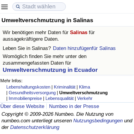
Umweltverschmutzung in Salinas
Lebenshaltungskosten
Immobilienpreise
Lebensqualität
Wir benötigen mehr Daten für
Salinas
für
Lebenshaltungskosten-Index (aktuell)
Immobilienpreis-Index (aktuell)
Lebensqualität-Index
aussagekräftigere Daten.
Leben Sie in
Salinas
?
Daten hinzufügenfür Salinas
Lebenshaltungskosten-Index
Immobilienpreis-Index
Lebensqualität-Index (aktuell)
Womöglich finden Sie mehr unter den
zusammengefassten Daten für
Lebenshaltungskosten-Index nach Land
Immobilienpreis-Index nach Land
Lebensqualitätsindex nach Land
Umweltverschmutzung in Ecuador
Mehr Infos:
in Akaba
Kriminalität
Lebenshaltungskosten
|
Kriminalität
|
Klima
|
Gesundheitsversorgung
|
Umweltverschmutzung
|
Immobilienpreise
|
Lebensqualität
|
Verkehr
Kriminalitäts-Index (aktuell)
Über diese Website
Numbeo in der Presse
Copyright © 2009-2026 Numbeo. Die Nutzung von
Kriminalitäts-Index
numbeo.com unterliegt unseren
Nutzungsbedingungen
und
der
Datenschutzerklärung
Kriminalitätsindex nach Land