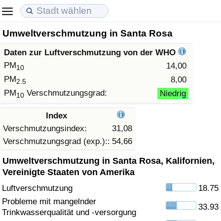
Umweltverschmutzung in Santa Rosa
Lebenshaltungskosten
Immobilienpreise
Lebensqualität
Daten zur Luftverschmutzung von der WHO
Lebenshaltungskosten-Index (aktuell)
Immobilienpreis-Index (aktuell)
Lebensqualität-Index
PM
14,00
10
PM
8,00
2.5
Lebenshaltungskosten-Index
Immobilienpreis-Index
Lebensqualität-Index (aktuell)
PM
Verschmutzungsgrad:
Niedrig
10
Lebenshaltungskosten-Index nach Land
Immobilienpreis-Index nach Land
Lebensqualitätsindex nach Land
Index
Verschmutzungsindex:
31,08
in Akaba
Kriminalität
Verschmutzungsgrad (exp.)::
54,66
Umweltverschmutzung in Santa Rosa, Kalifornien,
Kriminalitäts-Index (aktuell)
Vereinigte Staaten von Amerika
Luftverschmutzung
18.75
Kriminalitäts-Index
Probleme mit mangelnder
33.93
Trinkwasserqualität und -versorgung
Kriminalitätsindex nach Land