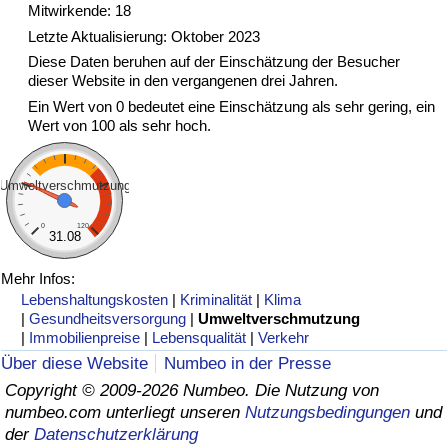
Mitwirkende: 18
Letzte Aktualisierung: Oktober 2023
Verkehrs-Index
Diese Daten beruhen auf der Einschätzung der Besucher
dieser Website in den vergangenen drei Jahren.
Verkehrs-Index (aktuell)
Ein Wert von 0 bedeutet eine Einschätzung als sehr gering, ein
Wert von 100 als sehr hoch.
Verkehrs-Index nach Land
Umweltverschmutzung
0
120
31.08
Mehr Infos:
Lebenshaltungskosten
|
Kriminalität
|
Klima
|
Gesundheitsversorgung
|
Umweltverschmutzung
|
Immobilienpreise
|
Lebensqualität
|
Verkehr
Über diese Website
Numbeo in der Presse
Copyright © 2009-2026 Numbeo. Die Nutzung von
numbeo.com unterliegt unseren
Nutzungsbedingungen
und
der
Datenschutzerklärung