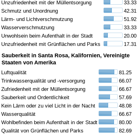
Unzufriedenheit mit der Müllentsorgung
33.33
Schmutz und Unordnung
42.31
Gesundheitsversorgung
Lärm- und Lichtverschmutzung
51.92
Gesundheitsversorgungs-Index (aktuell)
Wasserverschmutzung
33.33
Unwohlsein beim Aufenthalt in der Stadt
20.00
Gesundheitsversorgungs-Index
Unzufriedenheit mit Grünflächen und Parks
17.31
Sauberkeit in Santa Rosa, Kalifornien, Vereinigte
Gesundheitsversorgungs-Index nach Land
Staaten von Amerika
Luftqualität
81.25
Umweltverschmutzung
Trinkwasserqualität und -versorgung
66.07
Zufriedenheit mit der Müllentsorgung
66.67
Umweltverschmutzungs-Index (aktuell)
Sauberkeit und Ordentlichkeit
57.69
Verschmutzungsindex
Kein Lärm oder zu viel Licht in der Nacht
48.08
Wasserqualität
66.67
Umweltverschmutzungs-Index nach Land
Wohlbefinden beim Aufenthalt in der Stadt
80.00
Qualität von Grünflächen und Parks
82.69
Verkehr