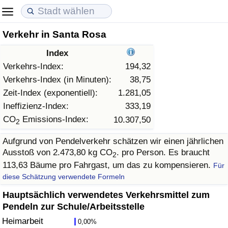
Verkehr in Santa Rosa
Lebenshaltungskosten
Immobilienpreise
Lebensqualität
Index
Lebenshaltungskosten-Index (aktuell)
Immobilienpreis-Index (aktuell)
Lebensqualität-Index
Verkehrs-Index:
194,32
Verkehrs-Index (in Minuten):
38,75
Lebenshaltungskosten-Index
Immobilienpreis-Index
Lebensqualität-Index (aktuell)
Zeit-Index (exponentiell):
1.281,05
Ineffizienz-Index:
333,19
Lebenshaltungskosten-Index nach Land
Immobilienpreis-Index nach Land
Lebensqualitätsindex nach Land
CO
Emissions-Index:
10.307,50
2
Aufgrund von Pendelverkehr schätzen wir einen jährlichen
in Akaba
Kriminalität
Ausstoß von 2.473,80 kg CO
. pro Person. Es braucht
2
113,63 Bäume pro Fahrgast, um das zu kompensieren.
Für
Kriminalitäts-Index (aktuell)
diese Schätzung verwendete Formeln
Kriminalitäts-Index
Hauptsächlich verwendetes Verkehrsmittel zum
Pendeln zur Schule/Arbeitsstelle
Kriminalitätsindex nach Land
Heimarbeit
0,00%