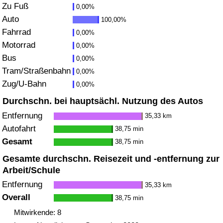
Zu Fuß
0,00%
Gesundheitsversorgung
Auto
100,00%
Fahrrad
0,00%
Gesundheitsversorgungs-Index (aktuell)
Motorrad
0,00%
Bus
0,00%
Gesundheitsversorgungs-Index
Tram/Straßenbahn
0,00%
Zug/U-Bahn
0,00%
Gesundheitsversorgungs-Index nach Land
Durchschn. bei hauptsächl. Nutzung des Autos
Entfernung
35,33 km
Umweltverschmutzung
Autofahrt
38,75 min
Gesamt
38,75 min
Umweltverschmutzungs-Index (aktuell)
Gesamte durchschn. Reisezeit und -entfernung zur
Arbeit/Schule
Verschmutzungsindex
Entfernung
35,33 km
Umweltverschmutzungs-Index nach Land
Overall
38,75 min
Mitwirkende: 8
Verkehr