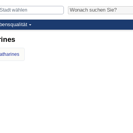
bensqualität
rines
atharines