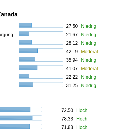
Kanada
27.50
Niedrig
orgung
21.67
Niedrig
28.12
Niedrig
42.19
Moderat
35.94
Niedrig
41.07
Moderat
22.22
Niedrig
31.25
Niedrig
72.50
Hoch
78.33
Hoch
71.88
Hoch