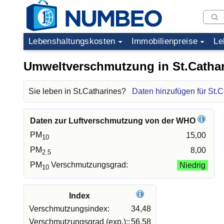
Lebenshaltungskosten
Immobilienpreise
Le
Umweltverschmutzung in St.Catha
Sie leben in St.Catharines?
Daten hinzufügen für St.C
Daten zur Luftverschmutzung von der WHO
PM
15,00
10
PM
8,00
2.5
PM
Verschmutzungsgrad:
Niedrig
10
Index
Verschmutzungsindex:
34,48
Verschmutzungsgrad (exp.)::
56,58