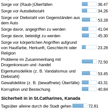
Sorge vor (Raub-)Überfällen
36.47
Gesundheitsversorgung
Sorge vor Autodiebstahl
34.26
Sorge vor Diebstahl von Gegenständen aus
53.28
Gesundheitsversorgungs-Index (aktuell)
dem Auto
Sorge davor, angegriffen zu werden
41.04
Gesundheitsversorgungs-Index
Sorge davor, beleidigt zu werden
45.30
Sorge vor körperlichen Angriffen aufgrund
Gesundheitsversorgungs-Index nach Land
von Hautfarbe, Herkunft, Geschlecht oder
23.28
Religion
Umweltverschmutzung
Probleme im Zusammenhang mit
72.50
Drogenkonsum und -handel
Umweltverschmutzungs-Index (aktuell)
Eigentumsdelikte (z. B. Vandalismus und
53.45
Diebstahl)
Gewaltdelikte (z. B. (bewaffnete) Überfälle)
43.31
Verschmutzungsindex
Korruption und Bestechung
40.84
Umweltverschmutzungs-Index nach Land
Sicherheit in in St.Catharines, Kanada
Tagsüber alleine durch die Stadt gehen
72.81
Verkehr