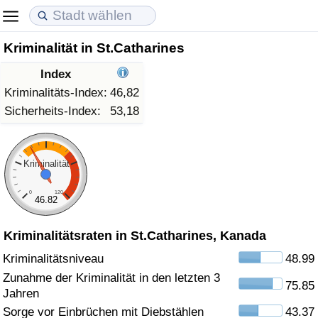
Kriminalität in St.Catharines
Lebenshaltungskosten
Immobilienpreise
Lebensqualität
Index
Lebenshaltungskosten-Index (aktuell)
Immobilienpreis-Index (aktuell)
Lebensqualität-Index
Kriminalitäts-Index:
46,82
Sicherheits-Index:
53,18
Lebenshaltungskosten-Index
Immobilienpreis-Index
Lebensqualität-Index (aktuell)
Lebenshaltungskosten-Index nach Land
Immobilienpreis-Index nach Land
Lebensqualitätsindex nach Land
Kriminalität
0
120
in Akaba
Kriminalität
46.82
Kriminalitätsraten in St.Catharines, Kanada
Kriminalitäts-Index (aktuell)
Kriminalitätsniveau
48.99
Kriminalitäts-Index
Zunahme der Kriminalität in den letzten 3
75.85
Jahren
Kriminalitätsindex nach Land
Sorge vor Einbrüchen mit Diebstählen
43.37