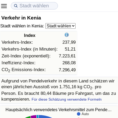
Verkehr in Kenia
Lebenshaltungskosten
Immobilienpreise
Lebensqualität
Stadt wählen in Kenia:
Lebenshaltungskosten-Index (aktuell)
Immobilienpreis-Index (aktuell)
Lebensqualität-Index
Index
Verkehrs-Index:
237,99
Lebenshaltungskosten-Index
Immobilienpreis-Index
Lebensqualität-Index (aktuell)
Verkehrs-Index (in Minuten):
51,21
Zeit-Index (exponentiell):
7.223,61
Lebenshaltungskosten-Index nach Land
Immobilienpreis-Index nach Land
Lebensqualitätsindex nach Land
Ineffizienz-Index:
268,08
CO
Emissions-Index:
7.296,49
2
in Akaba
Kriminalität
Aufgrund von Pendelverkehr in diesem Land schätzen wir
einen jährlichen Ausstoß von 1.751,16 kg CO
. pro
Kriminalitäts-Index (aktuell)
2
Person. Es braucht 80,44 Bäume pro Fahrgast, um das zu
kompensieren.
Für diese Schätzung verwendete Formeln
Kriminalitäts-Index
Hauptsächlich verwendetes Verkehrsmittel zum Pende…
Kriminalitätsindex nach Land
Auto