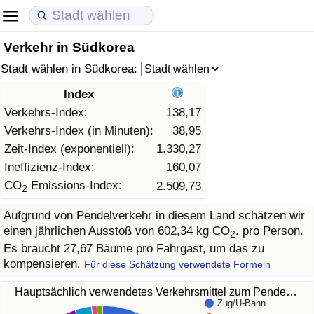
Verkehr in Südkorea
Lebenshaltungskosten
Immobilienpreise
Lebensqualität
Stadt wählen in Südkorea:
Lebenshaltungskosten-Index (aktuell)
Immobilienpreis-Index (aktuell)
Lebensqualität-Index
Index
Verkehrs-Index:
138,17
Lebenshaltungskosten-Index
Immobilienpreis-Index
Lebensqualität-Index (aktuell)
Verkehrs-Index (in Minuten):
38,95
Zeit-Index (exponentiell):
1.330,27
Lebenshaltungskosten-Index nach Land
Immobilienpreis-Index nach Land
Lebensqualitätsindex nach Land
Ineffizienz-Index:
160,07
CO
Emissions-Index:
2.509,73
2
in Akaba
Kriminalität
Aufgrund von Pendelverkehr in diesem Land schätzen wir
einen jährlichen Ausstoß von 602,34 kg CO
. pro Person.
Kriminalitäts-Index (aktuell)
2
Es braucht 27,67 Bäume pro Fahrgast, um das zu
kompensieren.
Für diese Schätzung verwendete Formeln
Kriminalitäts-Index
Hauptsächlich verwendetes Verkehrsmittel zum Pende…
Kriminalitätsindex nach Land
Zug/U-Bahn