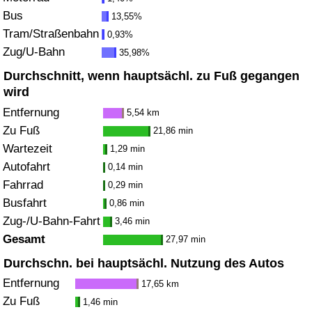
Bus
13,55%
Verkehrs-Index
Tram/Straßenbahn
0,93%
Zug/U-Bahn
35,98%
Verkehrs-Index (aktuell)
Durchschnitt, wenn hauptsächl. zu Fuß gegangen
wird
Verkehrs-Index nach Land
Entfernung
5,54 km
Zu Fuß
21,86 min
Wartezeit
1,29 min
Autofahrt
0,14 min
Fahrrad
0,29 min
Busfahrt
0,86 min
Zug-/U-Bahn-Fahrt
3,46 min
Gesamt
27,97 min
Durchschn. bei hauptsächl. Nutzung des Autos
Entfernung
17,65 km
Zu Fuß
1,46 min