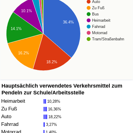
Auto
Zu Fuß
Gesundheitsversorgung
10.1%
Bus
Heimarbeit
36.4%
Gesundheitsversorgungs-Index (aktuell)
Fahrrad
14.1%
Motorrad
Tram/Straßenbahn
Gesundheitsversorgungs-Index
16.2%
Gesundheitsversorgungs-Index nach Land
18.2%
Umweltverschmutzung
Hauptsächlich verwendetes Verkehrsmittel zum
Umweltverschmutzungs-Index (aktuell)
Pendeln zur Schule/Arbeitsstelle
Heimarbeit
Verschmutzungsindex
10,28%
Zu Fuß
16,36%
Umweltverschmutzungs-Index nach Land
Auto
18,22%
Fahrrad
3,27%
Verkehr
Motorrad
1,40%