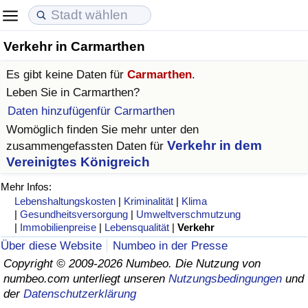
Verkehr in Carmarthen
Lebenshaltungskosten
Immobilienpreise
Lebensqualität
Es gibt keine Daten für
Carmarthen
.
Lebenshaltungskosten-Index (aktuell)
Immobilienpreis-Index (aktuell)
Lebensqualität-Index
Leben Sie in
Carmarthen
?
Daten hinzufügenfür Carmarthen
Lebenshaltungskosten-Index
Immobilienpreis-Index
Lebensqualität-Index (aktuell)
Womöglich finden Sie mehr unter den
Verkehr in dem
zusammengefassten Daten für
Lebenshaltungskosten-Index nach Land
Immobilienpreis-Index nach Land
Lebensqualitätsindex nach Land
Vereinigtes Königreich
Mehr Infos:
in Akaba
Kriminalität
Lebenshaltungskosten
|
Kriminalität
|
Klima
|
Gesundheitsversorgung
|
Umweltverschmutzung
Kriminalitäts-Index (aktuell)
|
Immobilienpreise
|
Lebensqualität
|
Verkehr
Über diese Website
Numbeo in der Presse
Kriminalitäts-Index
Copyright © 2009-2026 Numbeo. Die Nutzung von
numbeo.com unterliegt unseren
Nutzungsbedingungen
und
der
Datenschutzerklärung
Kriminalitätsindex nach Land