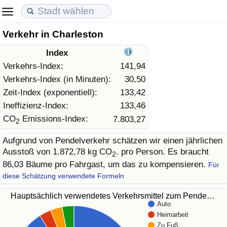
Verkehr in Charleston
Lebenshaltungskosten
Immobilienpreise
Lebensqualität
Index
Lebenshaltungskosten-Index (aktuell)
Immobilienpreis-Index (aktuell)
Lebensqualität-Index
Verkehrs-Index:
141,94
Verkehrs-Index (in Minuten):
30,50
Lebenshaltungskosten-Index
Immobilienpreis-Index
Lebensqualität-Index (aktuell)
Zeit-Index (exponentiell):
133,42
Ineffizienz-Index:
133,46
Lebenshaltungskosten-Index nach Land
Immobilienpreis-Index nach Land
Lebensqualitätsindex nach Land
CO
Emissions-Index:
7.803,27
2
Aufgrund von Pendelverkehr schätzen wir einen jährlichen
in Akaba
Kriminalität
Ausstoß von 1.872,78 kg CO
. pro Person. Es braucht
2
86,03 Bäume pro Fahrgast, um das zu kompensieren.
Für
Kriminalitäts-Index (aktuell)
diese Schätzung verwendete Formeln
Kriminalitäts-Index
Hauptsächlich verwendetes Verkehrsmittel zum Pende…
Auto
Heimarbeit
Kriminalitätsindex nach Land
Zu Fuß