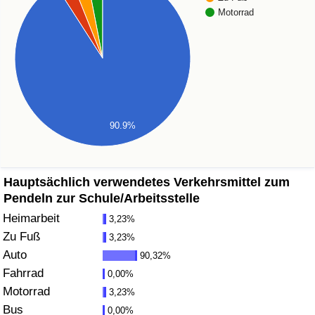
Motorrad
Gesundheitsversorgung
Gesundheitsversorgungs-Index (aktuell)
Gesundheitsversorgungs-Index
90.9%
Gesundheitsversorgungs-Index nach Land
Umweltverschmutzung
Hauptsächlich verwendetes Verkehrsmittel zum
Pendeln zur Schule/Arbeitsstelle
Umweltverschmutzungs-Index (aktuell)
Heimarbeit
3,23%
Zu Fuß
3,23%
Verschmutzungsindex
Auto
90,32%
Fahrrad
0,00%
Umweltverschmutzungs-Index nach Land
Motorrad
3,23%
Bus
0,00%
Verkehr