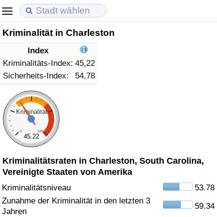
Kriminalität in Charleston
Lebenshaltungskosten
Immobilienpreise
Lebensqualität
Index
Lebenshaltungskosten-Index (aktuell)
Immobilienpreis-Index (aktuell)
Lebensqualität-Index
Kriminalitäts-Index:
45,22
Sicherheits-Index:
54,78
Lebenshaltungskosten-Index
Immobilienpreis-Index
Lebensqualität-Index (aktuell)
Lebenshaltungskosten-Index nach Land
Immobilienpreis-Index nach Land
Lebensqualitätsindex nach Land
Kriminalität
0
120
in Akaba
Kriminalität
45.22
Kriminalitätsraten in Charleston, South Carolina,
Kriminalitäts-Index (aktuell)
Vereinigte Staaten von Amerika
Kriminalitäts-Index
Kriminalitätsniveau
53.78
Zunahme der Kriminalität in den letzten 3
59.34
Kriminalitätsindex nach Land
Jahren