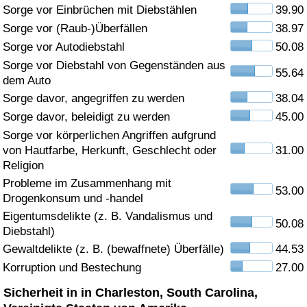
Sorge vor Einbrüchen mit Diebstählen
39.90
Gesundheitsversorgung
Sorge vor (Raub-)Überfällen
38.97
Sorge vor Autodiebstahl
50.08
Gesundheitsversorgungs-Index (aktuell)
Sorge vor Diebstahl von Gegenständen aus
55.64
dem Auto
Gesundheitsversorgungs-Index
Sorge davor, angegriffen zu werden
38.04
Sorge davor, beleidigt zu werden
45.00
Gesundheitsversorgungs-Index nach Land
Sorge vor körperlichen Angriffen aufgrund
von Hautfarbe, Herkunft, Geschlecht oder
31.00
Umweltverschmutzung
Religion
Probleme im Zusammenhang mit
53.00
Drogenkonsum und -handel
Umweltverschmutzungs-Index (aktuell)
Eigentumsdelikte (z. B. Vandalismus und
50.08
Diebstahl)
Verschmutzungsindex
Gewaltdelikte (z. B. (bewaffnete) Überfälle)
44.53
Korruption und Bestechung
27.00
Umweltverschmutzungs-Index nach Land
Sicherheit in in Charleston, South Carolina,
Verkehr