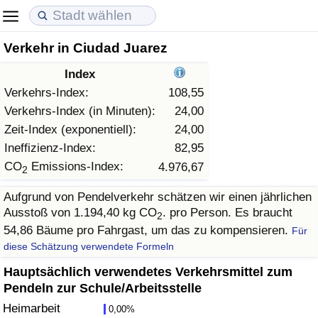
Verkehr in Ciudad Juarez
Lebenshaltungskosten
Immobilienpreise
Lebensqualität
Index
Lebenshaltungskosten-Index (aktuell)
Immobilienpreis-Index (aktuell)
Lebensqualität-Index
Verkehrs-Index:
108,55
Verkehrs-Index (in Minuten):
24,00
Lebenshaltungskosten-Index
Immobilienpreis-Index
Lebensqualität-Index (aktuell)
Zeit-Index (exponentiell):
24,00
Ineffizienz-Index:
82,95
Lebenshaltungskosten-Index nach Land
Immobilienpreis-Index nach Land
Lebensqualitätsindex nach Land
CO
Emissions-Index:
4.976,67
2
Aufgrund von Pendelverkehr schätzen wir einen jährlichen
in Akaba
Kriminalität
Ausstoß von 1.194,40 kg CO
. pro Person. Es braucht
2
54,86 Bäume pro Fahrgast, um das zu kompensieren.
Für
Kriminalitäts-Index (aktuell)
diese Schätzung verwendete Formeln
Kriminalitäts-Index
Hauptsächlich verwendetes Verkehrsmittel zum
Pendeln zur Schule/Arbeitsstelle
Kriminalitätsindex nach Land
Heimarbeit
0,00%