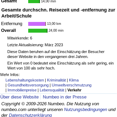
Gesamt
14,00 min
Gesamte durchschn. Reisezeit und -entfernung zur
Verkehrs-Index
Arbeit/Schule
Entfernung
13,00 km
Verkehrs-Index (aktuell)
Overall
24,00 min
Mitwirkende: 6
Verkehrs-Index nach Land
Letzte Aktualisierung: März 2023
Diese Daten beruhen auf der Einschätzung der Besucher
dieser Website in den vergangenen drei Jahren.
Ein Wert von 0 bedeutet eine Einschätzung als sehr gering, ein
Wert von 100 als sehr hoch.
Mehr Infos:
Lebenshaltungskosten
|
Kriminalität
|
Klima
|
Gesundheitsversorgung
|
Umweltverschmutzung
|
Immobilienpreise
|
Lebensqualität
|
Verkehr
Über diese Website
Numbeo in der Presse
Copyright © 2009-2026 Numbeo. Die Nutzung von
numbeo.com unterliegt unseren
Nutzungsbedingungen
und
der
Datenschutzerklärung