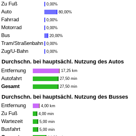
Zu Fuß
0,00%
Gesundheitsversorgung
Auto
80,00%
Fahrrad
0,00%
Gesundheitsversorgungs-Index (aktuell)
Motorrad
0,00%
Bus
20,00%
Gesundheitsversorgungs-Index
Tram/Straßenbahn
0,00%
Zug/U-Bahn
0,00%
Gesundheitsversorgungs-Index nach Land
Durchschn. bei hauptsächl. Nutzung des Autos
Entfernung
17,25 km
Umweltverschmutzung
Autofahrt
27,50 min
Gesamt
27,50 min
Umweltverschmutzungs-Index (aktuell)
Durchschn. bei hauptsächl. Nutzung des Busses
Verschmutzungsindex
Entfernung
4,00 km
Zu Fuß
4,00 min
Umweltverschmutzungs-Index nach Land
Wartezeit
5,00 min
Busfahrt
5,00 min
Verkehr