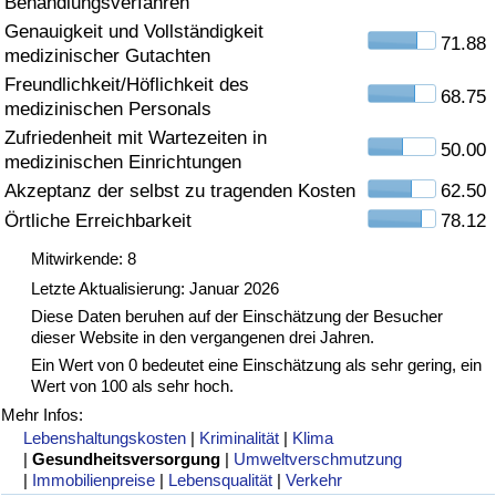
Behandlungsverfahren
Genauigkeit und Vollständigkeit
Gesundheitsversorgung
71.88
medizinischer Gutachten
Freundlichkeit/Höflichkeit des
Gesundheitsversorgungs-Index (aktuell)
68.75
medizinischen Personals
Zufriedenheit mit Wartezeiten in
50.00
Gesundheitsversorgungs-Index
medizinischen Einrichtungen
Akzeptanz der selbst zu tragenden Kosten
62.50
Gesundheitsversorgungs-Index nach Land
Örtliche Erreichbarkeit
78.12
Mitwirkende: 8
Umweltverschmutzung
Letzte Aktualisierung: Januar 2026
Diese Daten beruhen auf der Einschätzung der Besucher
Umweltverschmutzungs-Index (aktuell)
dieser Website in den vergangenen drei Jahren.
Ein Wert von 0 bedeutet eine Einschätzung als sehr gering, ein
Verschmutzungsindex
Wert von 100 als sehr hoch.
Mehr Infos:
Umweltverschmutzungs-Index nach Land
Lebenshaltungskosten
|
Kriminalität
|
Klima
|
Gesundheitsversorgung
|
Umweltverschmutzung
|
Immobilienpreise
|
Lebensqualität
|
Verkehr
Verkehr