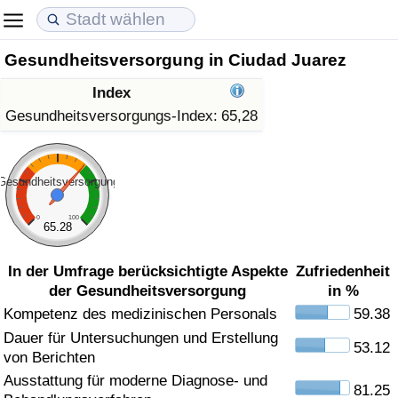
Gesundheitsversorgung in Ciudad Juarez
Lebenshaltungskosten
Immobilienpreise
Lebensqualität
Index
Lebenshaltungskosten-Index (aktuell)
Immobilienpreis-Index (aktuell)
Lebensqualität-Index
Gesundheitsversorgungs-Index:
65,28
Lebenshaltungskosten-Index
Immobilienpreis-Index
Lebensqualität-Index (aktuell)
Gesundheitsversorgung
Lebenshaltungskosten-Index nach Land
Immobilienpreis-Index nach Land
Lebensqualitätsindex nach Land
0
100
65.28
in Akaba
Kriminalität
In der Umfrage berücksichtigte Aspekte
Zufriedenheit
der Gesundheitsversorgung
in %
Kriminalitäts-Index (aktuell)
Kompetenz des medizinischen Personals
59.38
Dauer für Untersuchungen und Erstellung
Kriminalitäts-Index
53.12
von Berichten
Ausstattung für moderne Diagnose- und
Kriminalitätsindex nach Land
81.25